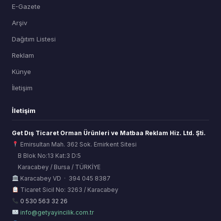
E-Gazete
Arşiv
Dağıtım Listesi
Reklam
Künye
İletişim
İletişim
Get Dış Ticaret Orman Ürünleri ve Matbaa Reklam Hiz. Ltd. Şti.
Emirsultan Mah. 362 Sok. Emirkent Sitesi
B Blok No:13 Kat:3 D:5
Karacabey / Bursa / TÜRKİYE
ORSİAD AI
Karacabey VD · 394 045 8387
Sektörel Hafıza Asistanı
Ticaret Sicil No: 3263 / Karacabey
0 530 563 32 26
info@getyayincilik.com.tr