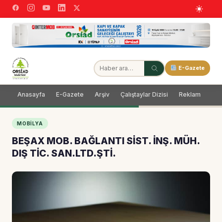
E-Gazete
Anasayfa
E-Gazete
Arşiv
Çalıştaylar Dizisi
Reklam
Dağ
MOBILYA
BEŞAX MOB. BAĞLANTI SİST. İNŞ. MÜH.
DIŞ TİC. SAN.LTD.ŞTİ.