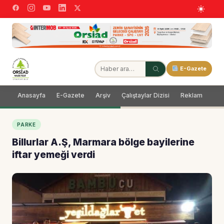
E-Gazete
Anasayfa
E-Gazete
Arşiv
Çalıştaylar Dizisi
Reklam
Dağ
PARKE
Billurlar A.Ş, Marmara bölge bayilerine
iftar yemeği verdi