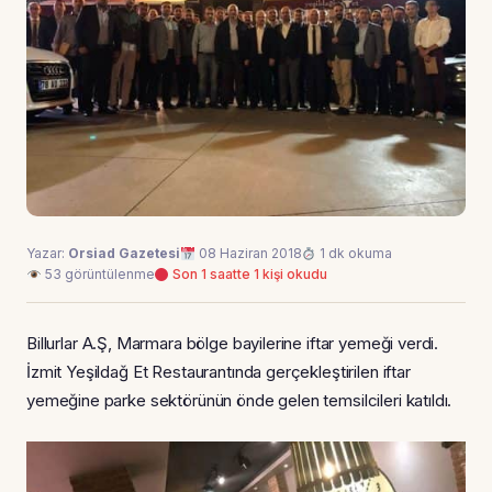
Yazar:
Orsiad Gazetesi
08 Haziran 2018
1 dk okuma
53 görüntülenme
Son 1 saatte 1 kişi okudu
Billurlar A.Ş, Marmara bölge bayilerine iftar yemeği verdi.
İzmit Yeşildağ Et Restaurantında gerçekleştirilen iftar
yemeğine parke sektörünün önde gelen temsilcileri katıldı.