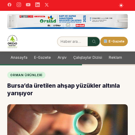
E-Gazete
Anasayfa
E-Gazete
Arşiv
Çalıştaylar Dizisi
Reklam
Dağ
ORMAN ÜRÜNLERI
Bursa’da üretilen ahşap yüzükler altınla
yarışıyor