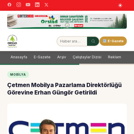
E-Gazete
Anasayfa
E-Gazete
Arşiv
Çalıştaylar Dizisi
Reklam
Dağ
MOBILYA
Çetmen Mobilya Pazarlama Direktörlüğü
Görevine Erhan Güngör Getirildi