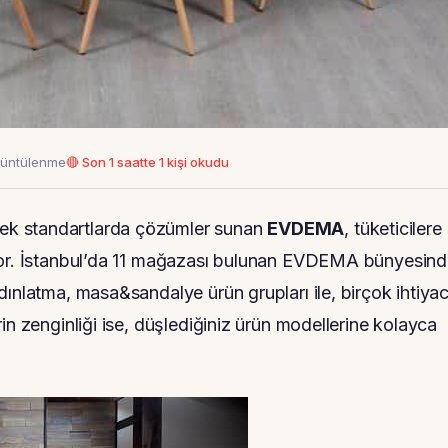
rüntülenme
🔴 Son 1 saatte 1 kişi okudu
sek standartlarda çözümler sunan
EVDEMA
, tüketicilere
iyor. İstanbul’da 11 mağazası bulunan EVDEMA bünyesin
dınlatma, masa&sandalye ürün grupları ile, birçok ihtiya
in zenginliği ise, düşlediğiniz ürün modellerine kolayca