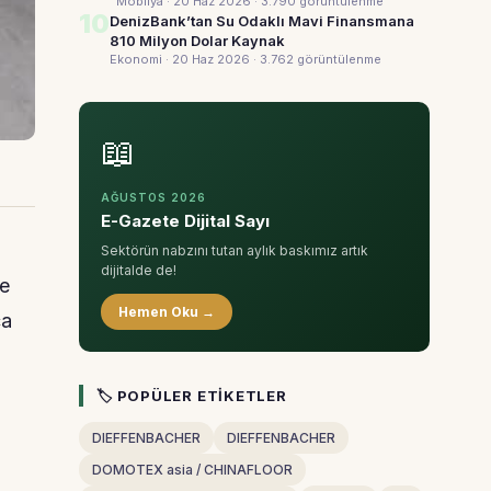
Mobilya · 20 Haz 2026
· 3.790 görüntülenme
10
DenizBank’tan Su Odaklı Mavi Finansmana
810 Milyon Dolar Kaynak
Ekonomi · 20 Haz 2026
· 3.762 görüntülenme
📖
AĞUSTOS 2026
E-Gazete Dijital Sayı
Sektörün nabzını tutan aylık baskımız artık
dijitalde de!
de
Hemen Oku →
ca
🏷 POPÜLER ETIKETLER
DIEFFENBACHER
DIEFFENBACHER
DOMOTEX asia / CHINAFLOOR