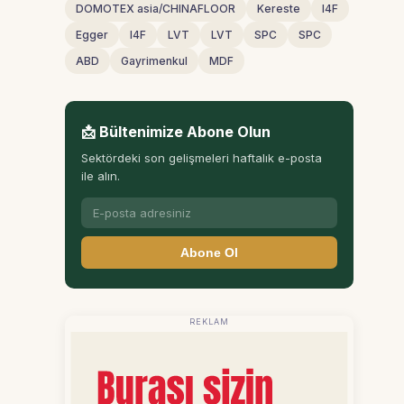
DOMOTEX asia/CHINAFLOOR
Kereste
I4F
Egger
I4F
LVT
LVT
SPC
SPC
ABD
Gayrimenkul
MDF
📩 Bültenimize Abone Olun
Sektördeki son gelişmeleri haftalık e-posta
ile alın.
Abone Ol
REKLAM