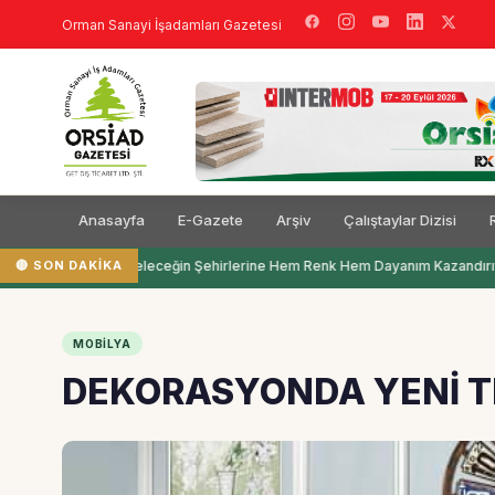
Orman Sanayi İşadamları Gazetesi
Anasayfa
E-Gazete
Arşiv
Çalıştaylar Dizisi
🔴 SON DAKIKA
Filli Boya Geleceğin Şehirlerine Hem Renk Hem Dayanım Kazandırıy
MOBILYA
DEKORASYONDA YENİ 