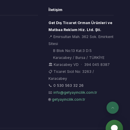
İletişim
Get Dış Ticaret Orman Ürünleri ve
Matbaa Reklam Hiz. Ltd. Şti.
📍 Emirsultan Mah. 362 Sok. Emirkent
Sitesi
B Blok No:13 Kat:3 D:5
Karacabey / Bursa / TÜRKİYE
🏛 Karacabey VD · 394 045 8387
📋 Ticaret Sicil No: 3263 /
Karacabey
ORSİAD AI
🌲
Sektörel Hafıza Asistanı
📞
0 530 563 32 26
📧
info@getyayincilik.com.tr
🌐
getyayincilik.com.tr