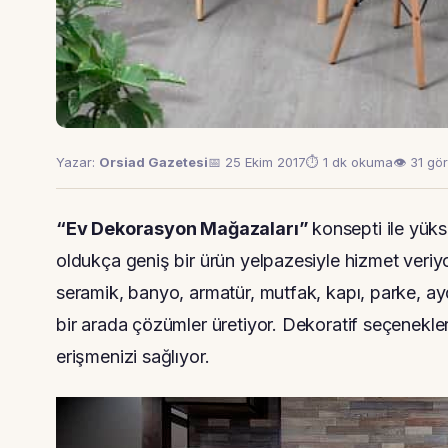
Yazar:
Orsiad Gazetesi
📅 25 Ekim 2017
⏱ 1 dk okuma
👁 31 gö
“Ev Dekorasyon Mağazaları”
konsepti ile yük
oldukça geniş bir ürün yelpazesiyle hizmet ver
seramik, banyo, armatür, mutfak, kapı, parke, ay
bir arada çözümler üretiyor. Dekoratif seçenekler
erişmenizi sağlıyor.