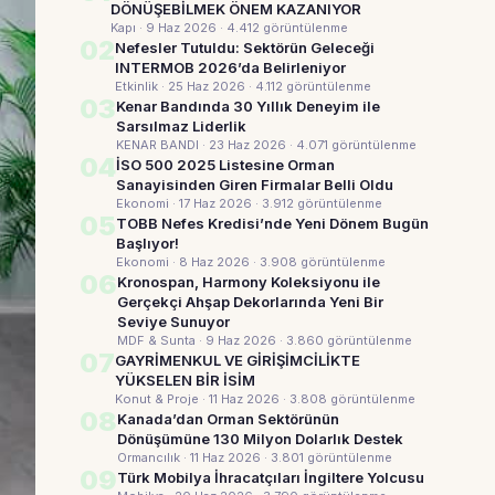
DÖNÜŞEBİLMEK ÖNEM KAZANIYOR
Kapı · 9 Haz 2026
· 4.412 görüntülenme
02
Nefesler Tutuldu: Sektörün Geleceği
INTERMOB 2026’da Belirleniyor
Etkinlik · 25 Haz 2026
· 4.112 görüntülenme
03
Kenar Bandında 30 Yıllık Deneyim ile
Sarsılmaz Liderlik
KENAR BANDI · 23 Haz 2026
· 4.071 görüntülenme
04
İSO 500 2025 Listesine Orman
Sanayisinden Giren Firmalar Belli Oldu
Ekonomi · 17 Haz 2026
· 3.912 görüntülenme
05
TOBB Nefes Kredisi’nde Yeni Dönem Bugün
Başlıyor!
Ekonomi · 8 Haz 2026
· 3.908 görüntülenme
06
Kronospan, Harmony Koleksiyonu ile
Gerçekçi Ahşap Dekorlarında Yeni Bir
Seviye Sunuyor
MDF & Sunta · 9 Haz 2026
· 3.860 görüntülenme
07
GAYRİMENKUL VE GİRİŞİMCİLİKTE
YÜKSELEN BİR İSİM
Konut & Proje · 11 Haz 2026
· 3.808 görüntülenme
08
Kanada’dan Orman Sektörünün
Dönüşümüne 130 Milyon Dolarlık Destek
Ormancılık · 11 Haz 2026
· 3.801 görüntülenme
09
Türk Mobilya İhracatçıları İngiltere Yolcusu