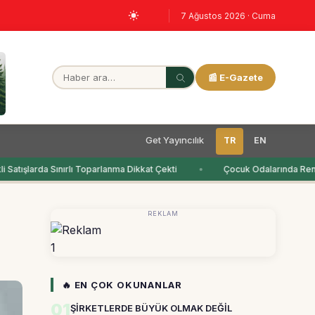
7 Ağustos 2026 · Cuma
📰 E-Gazete
Get Yayıncılık
TR
EN
Satışlarda Sınırlı Toparlanma Dikkat Çekti
Çocuk Odalarında Renkl
REKLAM
1
🔥 EN ÇOK OKUNANLAR
01
ŞİRKETLERDE BÜYÜK OLMAK DEĞİL