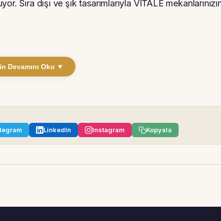
or. Sıra dışı ve şık tasarımlarıyla VITALE mekanlarınızı
in Devamını Oku ▼
legram
LinkedIn
Instagram
Kopyala