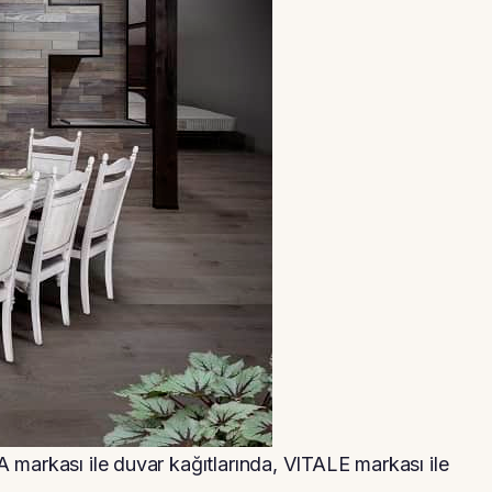
 markası ile duvar kağıtlarında, VITALE markası ile