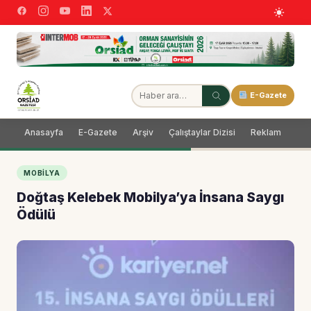
E-Gazete
Anasayfa
E-Gazete
Arşiv
Çalıştaylar Dizisi
Reklam
Dağ
MOBILYA
Doğtaş Kelebek Mobilya’ya İnsana Saygı
Ödülü