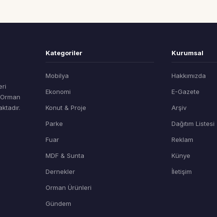
Kategoriler
Kurumsal
Mobilya
Hakkımızda
eri
Ekonomi
E-Gazete
t Orman
ktadır.
Konut & Proje
Arşiv
Parke
Dağıtım Listesi
Fuar
Reklam
MDF & Sunta
Künye
Dernekler
İletişim
Orman Ürünleri
Gündem