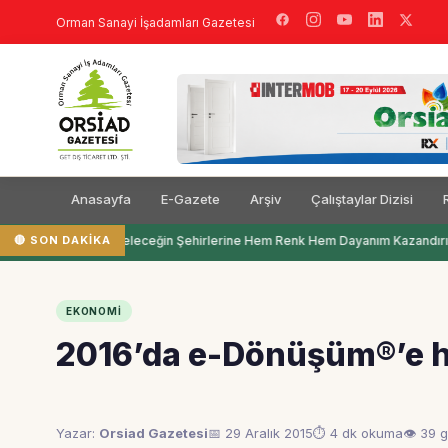
Orman Sanayi İşadamları Gazetesi
Anasayfa
E-Gazete
Arşiv
Çalıştaylar Dizisi
🔴 SON DAKIKA
Filli Boya Geleceğin Şehirlerine Hem Renk Hem Dayanım Kazandırı
EKONOMI
2016’da e-Dönüşüm®’e h
Yazar:
Orsiad Gazetesi
📅 29 Aralık 2015
⏱ 4 dk okuma
👁 39 