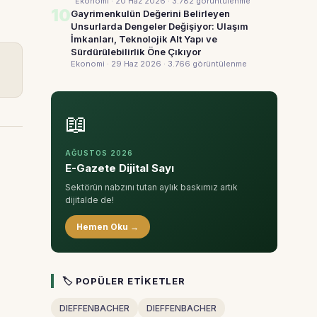
Ekonomi · 20 Haz 2026
· 3.782 görüntülenme
10
Gayrimenkulün Değerini Belirleyen
Unsurlarda Dengeler Değişiyor: Ulaşım
İmkanları, Teknolojik Alt Yapı ve
Sürdürülebilirlik Öne Çıkıyor
Ekonomi · 29 Haz 2026
· 3.766 görüntülenme
📖
AĞUSTOS 2026
E-Gazete Dijital Sayı
Sektörün nabzını tutan aylık baskımız artık
dijitalde de!
Hemen Oku →
🏷 POPÜLER ETIKETLER
DIEFFENBACHER
DIEFFENBACHER