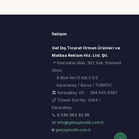
İletişim
Get Dış Ticaret Orman Ürünleri ve
Matbaa Reklam Hiz. Ltd. Şti.
📍 Emirsultan Mah. 362 Sok. Emirkent
Sitesi
B Blok No:13 Kat:3 D:5
Karacabey / Bursa / TÜRKİYE
🏛 Karacabey VD · 394 045 8387
📋 Ticaret Sicil No: 3263 /
Karacabey
ORSİAD AI
🌲
Sektörel Hafıza Asistanı
📞
0 530 563 32 26
📧
info@getyayincilik.com.tr
🌐
getyayincilik.com.tr