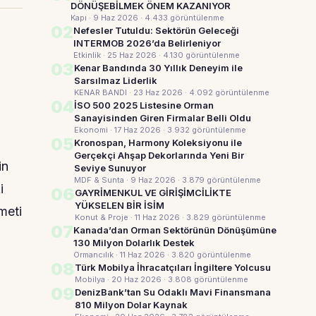
DÖNÜŞEBİLMEK ÖNEM KAZANIYOR
Kapı · 9 Haz 2026
· 4.433 görüntülenme
02
Nefesler Tutuldu: Sektörün Geleceği
INTERMOB 2026’da Belirleniyor
Etkinlik · 25 Haz 2026
· 4.130 görüntülenme
03
Kenar Bandında 30 Yıllık Deneyim ile
Sarsılmaz Liderlik
KENAR BANDI · 23 Haz 2026
· 4.092 görüntülenme
04
İSO 500 2025 Listesine Orman
Sanayisinden Giren Firmalar Belli Oldu
Ekonomi · 17 Haz 2026
· 3.932 görüntülenme
05
Kronospan, Harmony Koleksiyonu ile
Gerçekçi Ahşap Dekorlarında Yeni Bir
in
Seviye Sunuyor
MDF & Sunta · 9 Haz 2026
· 3.879 görüntülenme
i
06
GAYRİMENKUL VE GİRİŞİMCİLİKTE
YÜKSELEN BİR İSİM
meti
Konut & Proje · 11 Haz 2026
· 3.829 görüntülenme
07
Kanada’dan Orman Sektörünün Dönüşümüne
130 Milyon Dolarlık Destek
Ormancılık · 11 Haz 2026
· 3.820 görüntülenme
08
Türk Mobilya İhracatçıları İngiltere Yolcusu
Mobilya · 20 Haz 2026
· 3.808 görüntülenme
09
DenizBank’tan Su Odaklı Mavi Finansmana
810 Milyon Dolar Kaynak