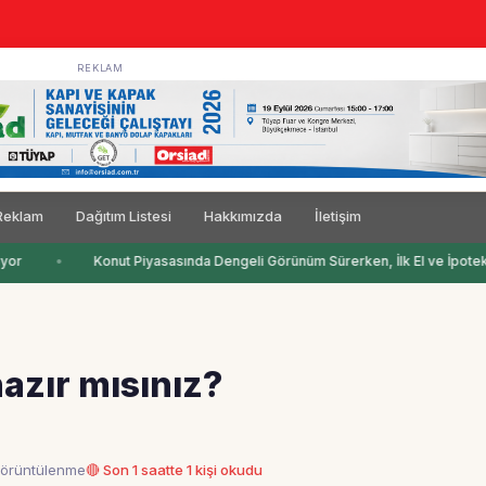
REKLAM
Reklam
Dağıtım Listesi
Hakkımızda
İletişim
yor
Konut Piyasasında Dengeli Görünüm Sürerken, İlk El ve İpotekli 
azır mısınız?
görüntülenme
🔴 Son 1 saatte 1 kişi okudu