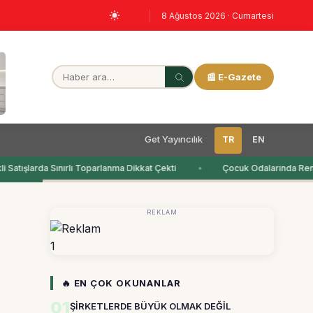
8 Ağustos 2026 · Cumartesi
📰 E-Gazete
Get Yayıncılık
TR
EN
Satışlarda Sınırlı Toparlanma Dikkat Çekti
Çocuk Odalarında Renk
REKLAM
1
🔥 EN ÇOK OKUNANLAR
01
ŞİRKETLERDE BÜYÜK OLMAK DEĞİL