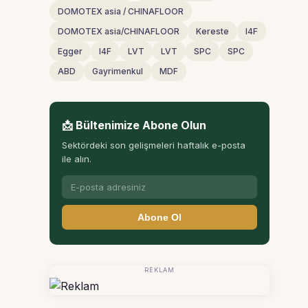
DOMOTEX asia / CHINAFLOOR
DOMOTEX asia/CHINAFLOOR
Kereste
I4F
Egger
I4F
LVT
LVT
SPC
SPC
ABD
Gayrimenkul
MDF
📩 Bültenimize Abone Olun
Sektördeki son gelişmeleri haftalık e-posta
ile alın.
Abone Ol
REKLAM