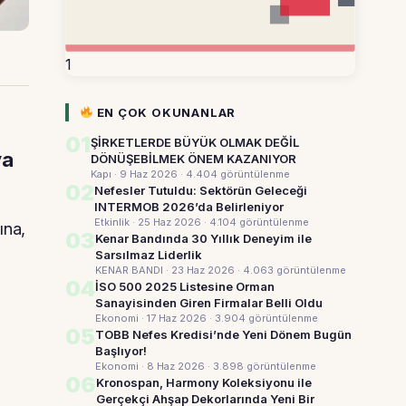
1
EN ÇOK OKUNANLAR
01
ŞİRKETLERDE BÜYÜK OLMAK DEĞİL
ya
DÖNÜŞEBİLMEK ÖNEM KAZANIYOR
Kapı · 9 Haz 2026
· 4.404 görüntülenme
02
Nefesler Tutuldu: Sektörün Geleceği
INTERMOB 2026’da Belirleniyor
Etkinlik · 25 Haz 2026
· 4.104 görüntülenme
ına,
03
Kenar Bandında 30 Yıllık Deneyim ile
Sarsılmaz Liderlik
KENAR BANDI · 23 Haz 2026
· 4.063 görüntülenme
04
İSO 500 2025 Listesine Orman
Sanayisinden Giren Firmalar Belli Oldu
Ekonomi · 17 Haz 2026
· 3.904 görüntülenme
05
TOBB Nefes Kredisi’nde Yeni Dönem Bugün
Başlıyor!
Ekonomi · 8 Haz 2026
· 3.898 görüntülenme
06
Kronospan, Harmony Koleksiyonu ile
Gerçekçi Ahşap Dekorlarında Yeni Bir