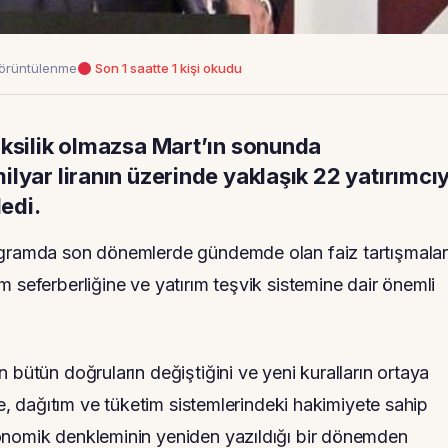
örüntülenme
Son 1 saatte 1 kişi okudu
aksilik olmazsa Mart’ın sonunda
lyar liranın üzerinde yaklaşık 22 yatırımcı
dedi.
rogramda son dönemlerde gündemde olan faiz tartışmalar
 seferberliğine ve yatırım teşvik sistemine dair önemli
 bütün doğruların değiştiğini ve yeni kuralların ortaya
te, dağıtım ve tüketim sistemlerindeki hakimiyete sahip
onomik denkleminin yeniden yazıldığı bir dönemden