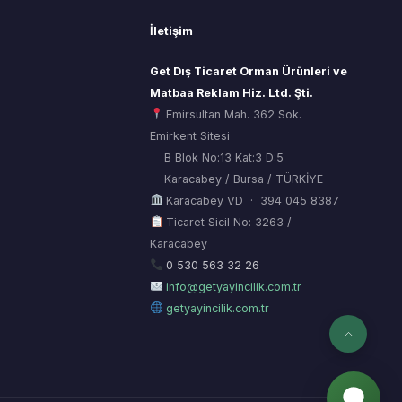
İletişim
Get Dış Ticaret Orman Ürünleri ve
Matbaa Reklam Hiz. Ltd. Şti.
Emirsultan Mah. 362 Sok.
Emirkent Sitesi
B Blok No:13 Kat:3 D:5
Karacabey / Bursa / TÜRKİYE
Karacabey VD · 394 045 8387
Ticaret Sicil No: 3263 /
Karacabey
ORSİAD AI
Sektörel Hafıza Asistanı
0 530 563 32 26
info@getyayincilik.com.tr
getyayincilik.com.tr