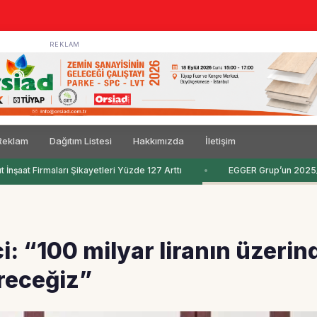
REKLAM
Reklam
Dağıtım Listesi
Hakkımızda
İletişim
İnşaat Firmaları Şikayetleri Yüzde 127 Arttı
EGGER Grup’un 2025/20
: “100 milyar liranın üzerin
ereceğiz”