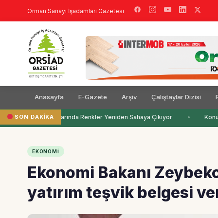
Orman Sanayi İşadamları Gazetesi
Anasayfa
E-Gazete
Arşiv
Çalıştaylar Dizisi
SON DAKIKA
Çocuk Odalarında Renkler Yeniden Sahaya Çıkıyor
Konut 
EKONOMI
Ekonomi Bakanı Zeybekci
yatırım teşvik belgesi v