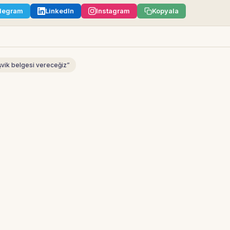
legram
LinkedIn
Instagram
Kopyala
şvik belgesi vereceğiz”