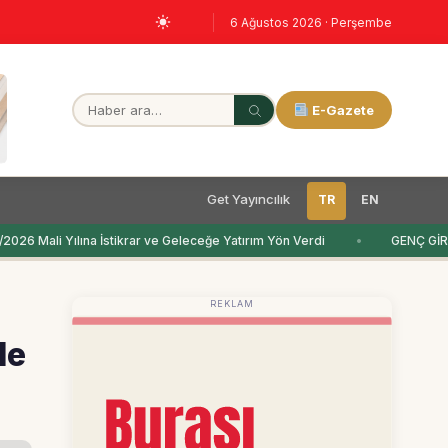
6 Ağustos 2026 · Perşembe
E-Gazete
Get Yayıncılık
TR
EN
26 Mali Yılına İstikrar ve Geleceğe Yatırım Yön Verdi
GENÇ GİRİ
REKLAM
de