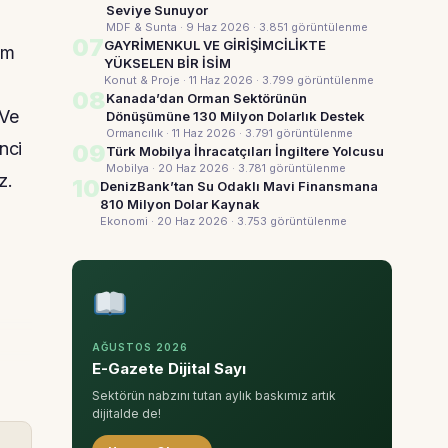
Seviye Sunuyor
MDF & Sunta · 9 Haz 2026
· 3.851 görüntülenme
07
GAYRİMENKUL VE GİRİŞİMCİLİKTE
im
YÜKSELEN BİR İSİM
Konut & Proje · 11 Haz 2026
· 3.799 görüntülenme
08
Kanada’dan Orman Sektörünün
 Ve
Dönüşümüne 130 Milyon Dolarlık Destek
Ormancılık · 11 Haz 2026
· 3.791 görüntülenme
nci
09
Türk Mobilya İhracatçıları İngiltere Yolcusu
Mobilya · 20 Haz 2026
· 3.781 görüntülenme
z.
10
DenizBank’tan Su Odaklı Mavi Finansmana
810 Milyon Dolar Kaynak
Ekonomi · 20 Haz 2026
· 3.753 görüntülenme
AĞUSTOS 2026
E-Gazete Dijital Sayı
Sektörün nabzını tutan aylık baskımız artık
dijitalde de!