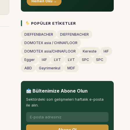
Hemen Oku →
POPÜLER ETIKETLER
DIEFFENBACHER
DIEFFENBACHER
DOMOTEX asia / CHINAFLOOR
DOMOTEX asia/CHINAFLOOR
Kereste
I4F
Egger
I4F
LVT
LVT
SPC
SPC
ABD
Gayrimenkul
MDF
Bültenimize Abone Olun
Sektördeki son gelişmeleri haftalık e-posta
ile alın.
Abone Ol