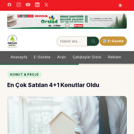
E-Gazete
Anasayfa
E-Gazete
Arşiv
Çalıştaylar Dizisi
Reklam
Dağ
KONUT & PROJE
En Çok Satılan 4+1 Konutlar Oldu