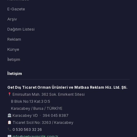
E-Gazete
Arşiv
Dağıtım Listesi
Reklam
Künye
İletişim
İletişim
Get Dış Ticaret Orman Ürünleri ve Matbaa Reklam Hiz. Ltd. Şti.
Emirsultan Mah. 362 Sok. Emirkent Sitesi
B Blok No:13 Kat:3 D:5
Karacabey / Bursa / TÜRKİYE
ORSİAD AI
Karacabey VD · 394 045 8387
Sektörel Hafıza Asistanı
Ticaret Sicil No: 3263 / Karacabey
0 530 563 32 26
info@getyayincilik.com.tr