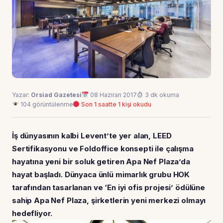
Yazar:
Orsiad Gazetesi
08 Haziran 2017
3 dk okuma
104 görüntülenme
Son 1 saatte 1 kişi okudu
İş dünyasının kalbi Levent’te yer alan, LEED
Sertifikasyonu ve Foldoffice konsepti ile çalışma
hayatına yeni bir soluk getiren Apa Nef Plaza’da
hayat başladı. Dünyaca ünlü mimarlık grubu HOK
tarafından tasarlanan ve ‘En iyi ofis projesi’ ödülüne
sahip Apa Nef Plaza, şirketlerin yeni merkezi olmayı
hedefliyor.