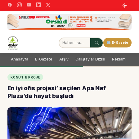
E-Gazete
Anasayfa
E-Gazete
Arşiv
Çalıştaylar Dizisi
Reklam
Dağ
KONUT & PROJE
En iyi ofis projesi’ seçilen Apa Nef
Plaza’da hayat başladı