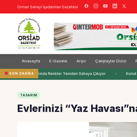
Orman Sanayi İşadamları Gazetesi
Anasayfa
E-Gazete
Arşiv
Çalıştaylar Dizisi
SON DAKIKA
Çocuk Odalarında Renkler Yeniden Sahaya Çıkıyor
Konut İn
TASARIM
Evlerinizi “Yaz Havası”