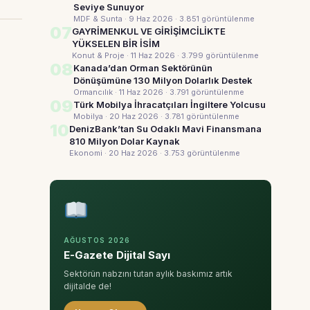
Seviye Sunuyor
MDF & Sunta · 9 Haz 2026
· 3.851 görüntülenme
07
GAYRİMENKUL VE GİRİŞİMCİLİKTE
YÜKSELEN BİR İSİM
Konut & Proje · 11 Haz 2026
· 3.799 görüntülenme
08
Kanada’dan Orman Sektörünün
Dönüşümüne 130 Milyon Dolarlık Destek
Ormancılık · 11 Haz 2026
· 3.791 görüntülenme
09
Türk Mobilya İhracatçıları İngiltere Yolcusu
Mobilya · 20 Haz 2026
· 3.781 görüntülenme
10
DenizBank’tan Su Odaklı Mavi Finansmana
810 Milyon Dolar Kaynak
Ekonomi · 20 Haz 2026
· 3.753 görüntülenme
AĞUSTOS 2026
E-Gazete Dijital Sayı
Sektörün nabzını tutan aylık baskımız artık
dijitalde de!