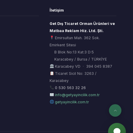
İletişim
Get Dış Ticaret Orman Ürünleri ve
Matbaa Reklam Hiz. Ltd. Şti.
Emirsultan Mah. 362 Sok.
Emirkent Sitesi
B Blok No:13 Kat:3 D:5
Karacabey / Bursa / TÜRKİYE
Karacabey VD · 394 045 8387
Ticaret Sicil No: 3263 /
Karacabey
ORSİAD AI
Sektörel Hafıza Asistanı
0 530 563 32 26
info@getyayincilik.com.tr
getyayincilik.com.tr