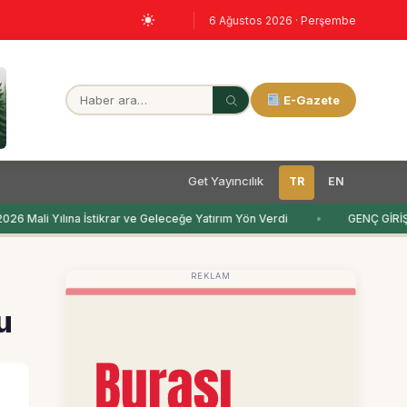
6 Ağustos 2026 · Perşembe
E-Gazete
Get Yayıncılık
TR
EN
 Mali Yılına İstikrar ve Geleceğe Yatırım Yön Verdi
GENÇ GİRİŞ
REKLAM
u