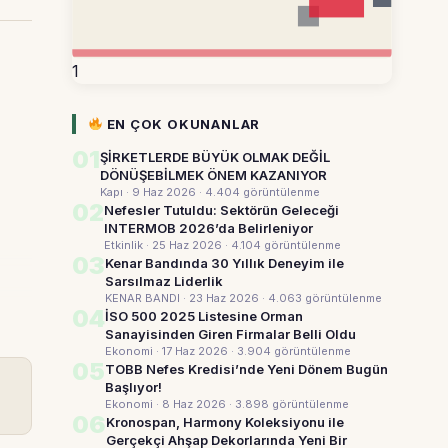
1
EN ÇOK OKUNANLAR
01
ŞİRKETLERDE BÜYÜK OLMAK DEĞİL
DÖNÜŞEBİLMEK ÖNEM KAZANIYOR
Kapı · 9 Haz 2026
· 4.404 görüntülenme
02
Nefesler Tutuldu: Sektörün Geleceği
INTERMOB 2026’da Belirleniyor
Etkinlik · 25 Haz 2026
· 4.104 görüntülenme
03
Kenar Bandında 30 Yıllık Deneyim ile
Sarsılmaz Liderlik
KENAR BANDI · 23 Haz 2026
· 4.063 görüntülenme
04
İSO 500 2025 Listesine Orman
Sanayisinden Giren Firmalar Belli Oldu
Ekonomi · 17 Haz 2026
· 3.904 görüntülenme
05
TOBB Nefes Kredisi’nde Yeni Dönem Bugün
Başlıyor!
Ekonomi · 8 Haz 2026
· 3.898 görüntülenme
06
Kronospan, Harmony Koleksiyonu ile
Gerçekçi Ahşap Dekorlarında Yeni Bir