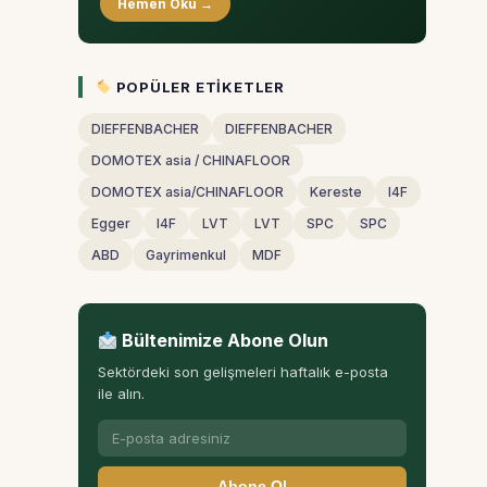
Hemen Oku →
POPÜLER ETIKETLER
DIEFFENBACHER
DIEFFENBACHER
DOMOTEX asia / CHINAFLOOR
DOMOTEX asia/CHINAFLOOR
Kereste
I4F
Egger
I4F
LVT
LVT
SPC
SPC
ABD
Gayrimenkul
MDF
Bültenimize Abone Olun
Sektördeki son gelişmeleri haftalık e-posta
ile alın.
Abone Ol