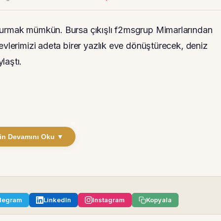
şturmak mümkün. Bursa çıkışlı f2msgrup Mimarlarından
evlerimizi adeta birer yazlık eve dönüştürecek, deniz
laştı.
in Devamını Oku ▼
legram
LinkedIn
Instagram
Kopyala