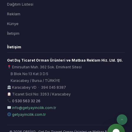
Dağıtım Listesi
Reklam
Künye
İletişim
İletişim
Get Dış Ticaret Orman Ürünleri ve Matbaa Reklam Hiz. Ltd. Şti.
Emirsultan Mah. 362 Sok. Emirkent Sitesi
B Blok No:13 Kat:3 D:5
Karacabey / Bursa / TÜRKİYE
ORSİAD AI
Karacabey VD · 394 045 8387
Sektörel Hafıza Asistanı
Ticaret Sicil No: 3263 / Karacabey
0 530 563 32 26
info@getyayincilik.com.tr
getyayincilik.com.tr
© 2026 ORSİAD · Get Dış Ticaret Orman Ürünleri ve Matbaa Reklam Hiz.