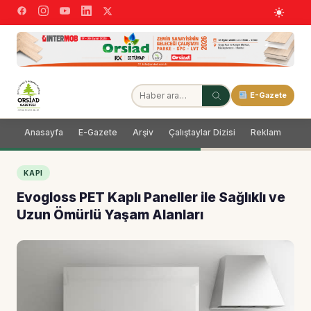
E-Gazete
Anasayfa
E-Gazete
Arşiv
Çalıştaylar Dizisi
Reklam
Dağ
KAPI
Evogloss PET Kaplı Paneller ile Sağlıklı ve
Uzun Ömürlü Yaşam Alanları