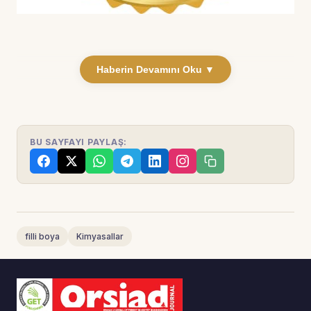
Haberin Devamını Oku ▼
BU SAYFAYI PAYLAŞ:
filli boya
Kimyasallar