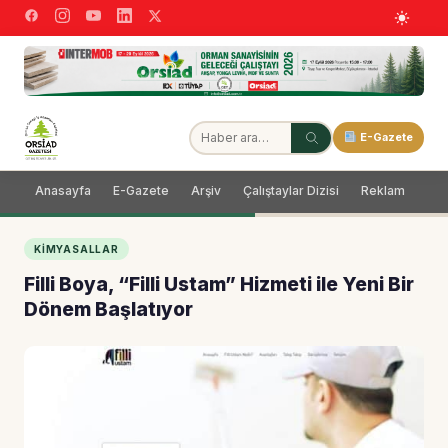
E-Gazete
Anasayfa
E-Gazete
Arşiv
Çalıştaylar Dizisi
Reklam
Dağ
KIMYASALLAR
Filli Boya, “Filli Ustam” Hizmeti ile Yeni Bir
Dönem Başlatıyor