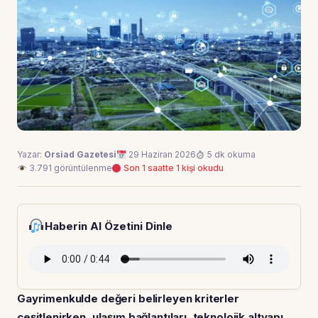
Yazar:
Orsiad Gazetesi
29 Haziran 2026
5 dk okuma
3.791 görüntülenme
Son 1 saatte 1 kişi okudu
Haberin AI Özetini Dinle
Gayrimenkulde değeri belirleyen kriterler
çeşitlenirken, ulaşım bağlantıları, teknolojik altyapı,