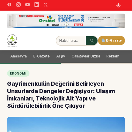
E-Gazete
Anasayfa
E-Gazete
Arşiv
Çalıştaylar Dizisi
Reklam
Dağ
EKONOMI
Gayrimenkulün Değerini Belirleyen
Unsurlarda Dengeler Değişiyor: Ulaşım
İmkanları, Teknolojik Alt Yapı ve
Sürdürülebilirlik Öne Çıkıyor