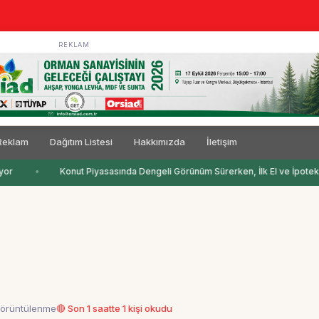
REKLAM
Reklam
Dağıtım Listesi
Hakkımızda
İletişim
or
Konut Piyasasında Dengeli Görünüm Sürerken, İlk El ve İpotekli 
görüntülenme
🔴 Son 1 saatte 1 kişi okudu