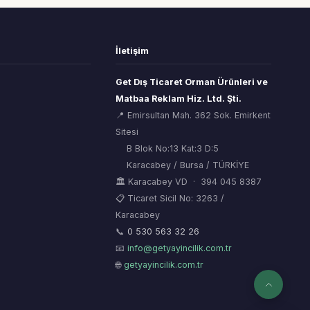
İletişim
Get Dış Ticaret Orman Ürünleri ve
Matbaa Reklam Hiz. Ltd. Şti.
📍 Emirsultan Mah. 362 Sok. Emirkent
Sitesi
B Blok No:13 Kat:3 D:5
Karacabey / Bursa / TÜRKİYE
🏛 Karacabey VD · 394 045 8387
📋 Ticaret Sicil No: 3263 /
Karacabey
ORSİAD AI
🌲
Sektörel Hafıza Asistanı
📞
0 530 563 32 26
📧
info@getyayincilik.com.tr
🌐
getyayincilik.com.tr