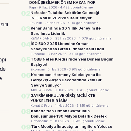
DÖNÜŞEBİLMEK ÖNEM KAZANIYOR
Kapı · 9 Haz 2026
· 4.422 görüntülenme
02
Nefesler Tutuldu: Sektörün Geleceği
i
INTERMOB 2026’da Belirleniyor
Etkinlik · 25 Haz 2026
· 4.119 görüntülenme
sını
03
Kenar Bandında 30 Yıllık Deneyim ile
Sarsılmaz Liderlik
KENAR BANDI · 23 Haz 2026
· 4.079 görüntülenme
04
İSO 500 2025 Listesine Orman
Sanayisinden Giren Firmalar Belli Oldu
Ekonomi · 17 Haz 2026
· 3.919 görüntülenme
05
apı
TOBB Nefes Kredisi’nde Yeni Dönem Bugün
Başlıyor!
nde
Ekonomi · 8 Haz 2026
· 3.915 görüntülenme
06
Kronospan, Harmony Koleksiyonu ile
e
Gerçekçi Ahşap Dekorlarında Yeni Bir
Seviye Sunuyor
MDF & Sunta · 9 Haz 2026
· 3.868 görüntülenme
07
GAYRİMENKUL VE GİRİŞİMCİLİKTE
YÜKSELEN BİR İSİM
Konut & Proje · 11 Haz 2026
· 3.815 görüntülenme
08
Kanada’dan Orman Sektörünün
Dönüşümüne 130 Milyon Dolarlık Destek
Ormancılık · 11 Haz 2026
· 3.809 görüntülenme
09
Türk Mobilya İhracatçıları İngiltere Yolcusu