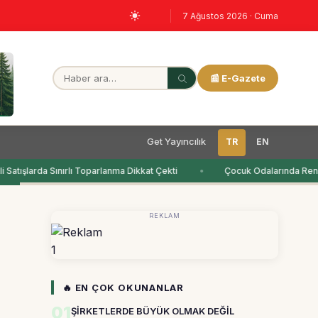
7 Ağustos 2026 · Cuma
📰 E-Gazete
Get Yayıncılık
TR
EN
Satışlarda Sınırlı Toparlanma Dikkat Çekti
Çocuk Odalarında Renk
REKLAM
1
🔥 EN ÇOK OKUNANLAR
01
ŞİRKETLERDE BÜYÜK OLMAK DEĞİL