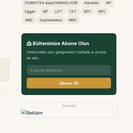
DOMOTEX asia/CHINAFLOOR
Kereste
I4F
Egger
I4F
LVT
LVT
SPC
SPC
ABD
Gayrimenkul
MDF
📩 Bültenimize Abone Olun
Sektördeki son gelişmeleri haftalık e-posta
ile alın.
Abone Ol
REKLAM