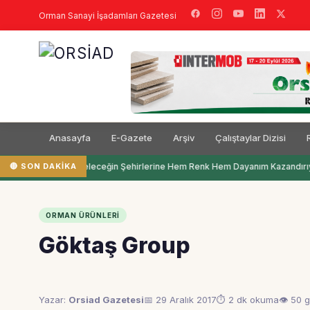
Orman Sanayi İşadamları Gazetesi
Anasayfa
E-Gazete
Arşiv
Çalıştaylar Dizisi
🔴 SON DAKIKA
Filli Boya Geleceğin Şehirlerine Hem Renk Hem Dayanım Kazandırıy
ORMAN ÜRÜNLERI
Göktaş Group
Yazar:
Orsiad Gazetesi
📅 29 Aralık 2017
⏱ 2 dk okuma
👁 50 