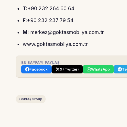
T:
+90 232 264 60 64
F:
+90 232 237 79 54
M:
merkez@goktasmobilya.com.tr
www.goktasmobilya.com.tr
BU SAYFAYI PAYLAŞ:
Facebook
X (Twitter)
WhatsApp
Te
Göktaş Group