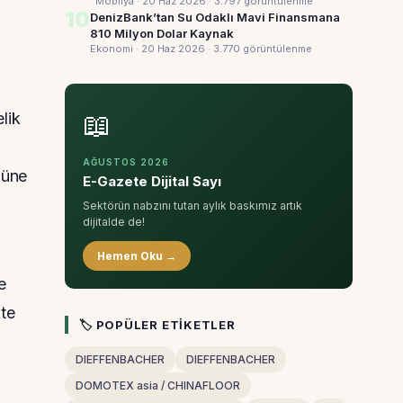
Mobilya · 20 Haz 2026
· 3.797 görüntülenme
10
DenizBank’tan Su Odaklı Mavi Finansmana
810 Milyon Dolar Kaynak
Ekonomi · 20 Haz 2026
· 3.770 görüntülenme
📖
lik
AĞUSTOS 2026
güne
E-Gazete Dijital Sayı
Sektörün nabzını tutan aylık baskımız artık
dijitalde de!
Hemen Oku →
e
kte
🏷 POPÜLER ETIKETLER
DIEFFENBACHER
DIEFFENBACHER
DOMOTEX asia / CHINAFLOOR