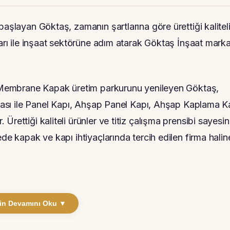
başlayan Göktaş, zamanın şartlarına göre ürettiği kalitel
şarı ile inşaat sektörüne adım atarak Göktaş İnşaat marka
le Membrane Kapak üretim parkurunu yenileyen Göktaş,
arkası ile Panel Kapı, Ahşap Panel Kapı, Ahşap Kaplama K
rettiği kaliteli ürünler ve titiz çalışma prensibi sayesi
de kapak ve kapı ihtiyaçlarında tercih edilen firma halin
in Devamını Oku ▼