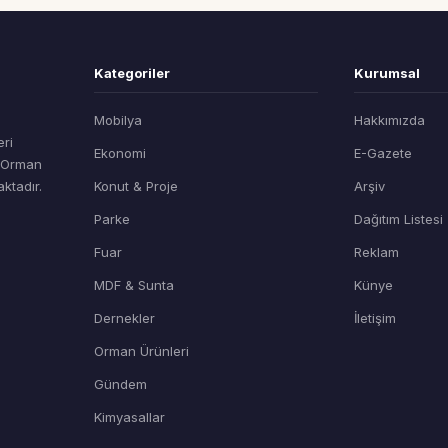
Kategoriler
Kurumsal
Mobilya
Hakkımızda
eri
Ekonomi
E-Gazete
t Orman
ktadır.
Konut & Proje
Arşiv
Parke
Dağıtım Listesi
Fuar
Reklam
MDF & Sunta
Künye
Dernekler
İletişim
Orman Ürünleri
Gündem
Kimyasallar