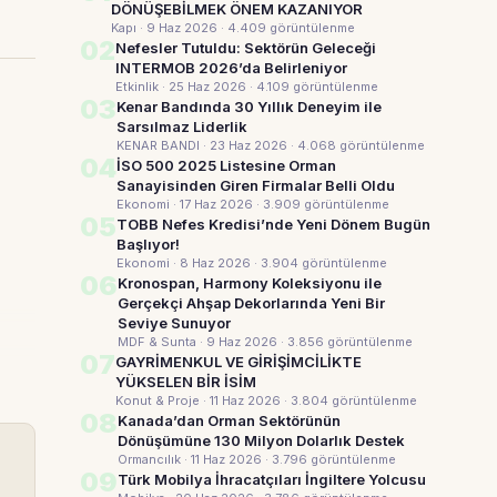
DÖNÜŞEBİLMEK ÖNEM KAZANIYOR
Kapı · 9 Haz 2026
· 4.409 görüntülenme
02
Nefesler Tutuldu: Sektörün Geleceği
INTERMOB 2026’da Belirleniyor
Etkinlik · 25 Haz 2026
· 4.109 görüntülenme
03
Kenar Bandında 30 Yıllık Deneyim ile
Sarsılmaz Liderlik
KENAR BANDI · 23 Haz 2026
· 4.068 görüntülenme
04
İSO 500 2025 Listesine Orman
Sanayisinden Giren Firmalar Belli Oldu
Ekonomi · 17 Haz 2026
· 3.909 görüntülenme
05
TOBB Nefes Kredisi’nde Yeni Dönem Bugün
Başlıyor!
Ekonomi · 8 Haz 2026
· 3.904 görüntülenme
06
Kronospan, Harmony Koleksiyonu ile
Gerçekçi Ahşap Dekorlarında Yeni Bir
Seviye Sunuyor
MDF & Sunta · 9 Haz 2026
· 3.856 görüntülenme
07
GAYRİMENKUL VE GİRİŞİMCİLİKTE
YÜKSELEN BİR İSİM
Konut & Proje · 11 Haz 2026
· 3.804 görüntülenme
08
Kanada’dan Orman Sektörünün
Dönüşümüne 130 Milyon Dolarlık Destek
Ormancılık · 11 Haz 2026
· 3.796 görüntülenme
09
Türk Mobilya İhracatçıları İngiltere Yolcusu