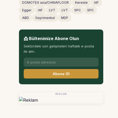
DOMOTEX asia/CHINAFLOOR
Kereste
I4F
Egger
I4F
LVT
LVT
SPC
SPC
ABD
Gayrimenkul
MDF
📩 Bültenimize Abone Olun
Sektördeki son gelişmeleri haftalık e-posta
ile alın.
Abone Ol
REKLAM