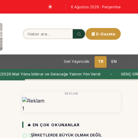
6 Ağustos 2026 · Perşembe
📰 E-Gazete
Get Yayıncılık
TR
EN
26 Mali Yılına İstikrar ve Geleceğe Yatırım Yön Verdi
GENÇ GİR
REKLAM
1
🔥 EN ÇOK OKUNANLAR
01
ŞİRKETLERDE BÜYÜK OLMAK DEĞİL