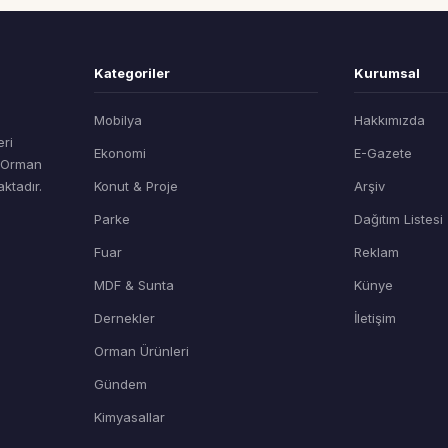
Kategoriler
Kurumsal
Mobilya
Hakkımızda
eri
Ekonomi
E-Gazete
t Orman
ktadır.
Konut & Proje
Arşiv
Parke
Dağıtım Listesi
Fuar
Reklam
MDF & Sunta
Künye
Dernekler
İletişim
Orman Ürünleri
Gündem
Kimyasallar