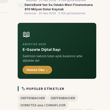
Mobilya · 20 Haz 2026
· 3.786 görüntülenme
10
DenizBank’tan Su Odaklı Mavi Finansmana
810 Milyon Dolar Kaynak
Ekonomi · 20 Haz 2026
· 3.759 görüntülenme
📖
AĞUSTOS 2026
E-Gazete Dijital Sayı
Sektörün nabzını tutan aylık baskımız artık
dijitalde de!
Hemen Oku →
🏷 POPÜLER ETIKETLER
DIEFFENBACHER
DIEFFENBACHER
DOMOTEX asia / CHINAFLOOR