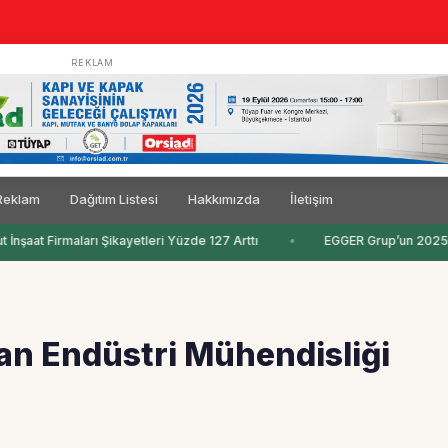
REKLAM
Reklam
Dağıtım Listesi
Hakkımızda
İletişim
 İnşaat Firmaları Şikayetleri Yüzde 127 Arttı
EGGER Grup’un 2025/20
an Endüstri Mühendisliği