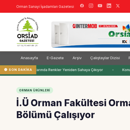
Orman Sanayi İşadamları Gazetesi
Anasayfa
E-Gazete
Arşiv
Çalıştaylar Dizisi
🔴 SON DAKIKA
Çocuk Odalarında Renkler Yeniden Sahaya Çıkıyor
Konut
ORMAN ÜRÜNLERI
İ.Ü Orman Fakültesi Orm
Bölümü Çalışıyor