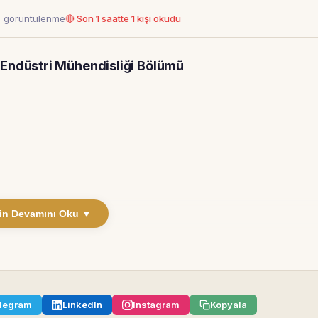
6 görüntülenme
🔴 Son 1 saatte 1 kişi okudu
 Endüstri Mühendisliği Bölümü
in Devamını Oku ▼
legram
LinkedIn
Instagram
Kopyala