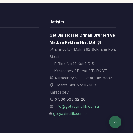
İletişim
Get Dış Ticaret Orman Ürünleri ve
Matbaa Reklam Hiz. Ltd. Şti.
📍 Emirsultan Mah. 362 Sok. Emirkent
Sitesi
B Blok No:13 Kat:3 D:5
Karacabey / Bursa / TÜRKİYE
🏛 Karacabey VD · 394 045 8387
📋 Ticaret Sicil No: 3263 /
Karacabey
ORSİAD AI
🌲
Sektörel Hafıza Asistanı
📞
0 530 563 32 26
📧
info@getyayincilik.com.tr
🌐
getyayincilik.com.tr