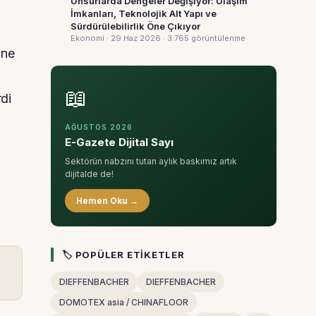
Unsurlarda Dengeler Değişiyor: Ulaşım
İmkanları, Teknolojik Alt Yapı ve
Sürdürülebilirlik Öne Çıkıyor
Ekonomi · 29 Haz 2026
· 3.765 görüntülenme
ine
📖
di
AĞUSTOS 2026
E-Gazete Dijital Sayı
Sektörün nabzını tutan aylık baskımız artık
dijitalde de!
Hemen Oku →
🏷 POPÜLER ETIKETLER
DIEFFENBACHER
DIEFFENBACHER
DOMOTEX asia / CHINAFLOOR