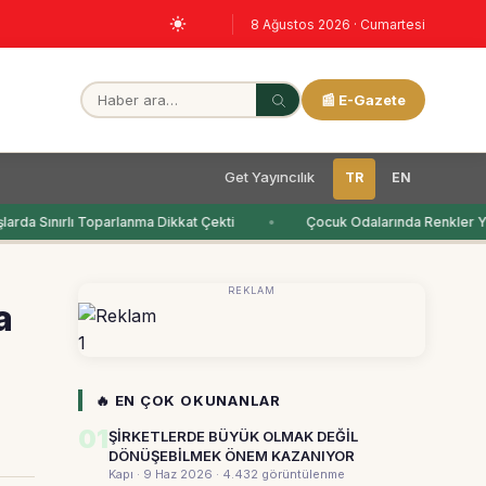
8 Ağustos 2026 · Cumartesi
📰 E-Gazete
Get Yayıncılık
TR
EN
arda Sınırlı Toparlanma Dikkat Çekti
Çocuk Odalarında Renkler Ye
REKLAM
a
1
🔥 EN ÇOK OKUNANLAR
01
ŞİRKETLERDE BÜYÜK OLMAK DEĞİL
DÖNÜŞEBİLMEK ÖNEM KAZANIYOR
Kapı · 9 Haz 2026
· 4.432 görüntülenme