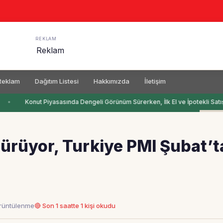
REKLAM
Reklam
Dağıtım Listesi
Hakkımızda
İletişim
Konut Piyasasında Dengeli Görünüm Sürerken, İlk El ve İpotekli Satışl
sürüyor, Turkiye PMI Şubat’t
örüntülenme
🔴 Son 1 saatte 1 kişi okudu