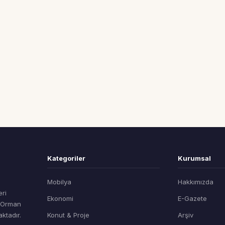
Kategoriler
Kurumsal
Mobilya
Hakkımızda
eri
Ekonomi
E-Gazete
t Orman
ktadır.
Konut & Proje
Arşiv