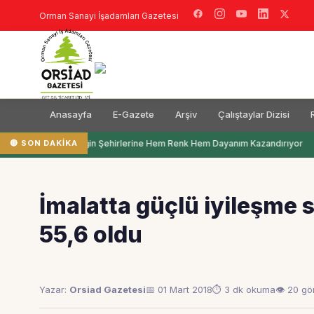
Orman Sanayi İşadamları Gazetesi
Anasayfa
E-Gazete
Arşiv
Çalıştaylar Dizisi
🔴 SON DAKIKA
Filli Boya Geleceğin Şehirlerine Hem Renk Hem Dayanım Kazandırıyor
İmalatta güçlü iyileşme 
55,6 oldu
Yazar:
Orsiad Gazetesi
📅 01 Mart 2018
⏱ 3 dk okuma
👁 20 g