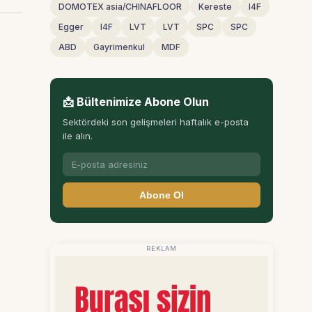
DOMOTEX asia/CHINAFLOOR
Kereste
I4F
Egger
I4F
LVT
LVT
SPC
SPC
ABD
Gayrimenkul
MDF
📩 Bültenimize Abone Olun
Sektördeki son gelişmeleri haftalık e-posta
ile alın.
Abone Ol
REKLAM