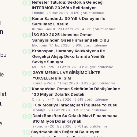
02
Nefesler Tutuldu: Sektörün Geleceği
INTERMOB 2026’da Belirleniyor
Etkinlik · 25 Haz 2026
· 4.129 görüntülenme
03
Kenar Bandında 30 Yıllık Deneyim ile
i
Sarsılmaz Liderlik
KENAR BANDI · 23 Haz 2026
· 4.091 görüntülenme
ın
04
İSO 500 2025 Listesine Orman
Sanayisinden Giren Firmalar Belli Oldu
Ekonomi · 17 Haz 2026
· 3.930 görüntülenme
05
Kronospan, Harmony Koleksiyonu ile
abul
Gerçekçi Ahşap Dekorlarında Yeni Bir
Seviye Sunuyor
MDF & Sunta · 9 Haz 2026
· 3.878 görüntülenme
06
GAYRİMENKUL VE GİRİŞİMCİLİKTE
de
YÜKSELEN BİR İSİM
Konut & Proje · 11 Haz 2026
· 3.828 görüntülenme
07
Kanada’dan Orman Sektörünün Dönüşümüne
lat
130 Milyon Dolarlık Destek
Ormancılık · 11 Haz 2026
· 3.819 görüntülenme
t
08
Türk Mobilya İhracatçıları İngiltere Yolcusu
Mobilya · 20 Haz 2026
· 3.807 görüntülenme
09
DenizBank’tan Su Odaklı Mavi Finansmana
810 Milyon Dolar Kaynak
e
Ekonomi · 20 Haz 2026
· 3.781 görüntülenme
10
Gayrimenkulün Değerini Belirleyen