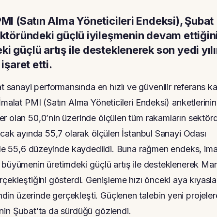
MI (Satın Alma Yöneticileri Endeksi), Şubat
ektöründeki güçlü iyileşmenin devam ettiğin
 güçlü artış ile desteklenerek son yedi yıl
şaret etti.
sanayi performansında en hızlı ve güvenilir referans k
İmalat PMI (Satın Alma Yöneticileri Endeksi) anketlerinin
er olan 50,0’nin üzerinde ölçülen tüm rakamların sektör
 Ocak ayında 55,7 olarak ölçülen İstanbul Sanayi Odası
üşle 55,6 düzeyinde kaydedildi. Buna rağmen endeks, ima
 büyümenin üretimdeki güçlü artış ile desteklenerek Mar
çekleştiğini gösterdi. Genişleme hızı önceki aya kıyasla
in üzerinde gerçekleşti. Güçlenen talebin yeni projeler
enin Şubat’ta da sürdüğü gözlendi.