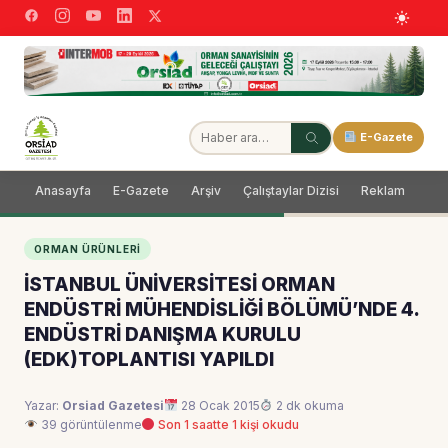
E-Gazete
Anasayfa
E-Gazete
Arşiv
Çalıştaylar Dizisi
Reklam
Dağ
ORMAN ÜRÜNLERI
İSTANBUL ÜNİVERSİTESİ ORMAN
ENDÜSTRİ MÜHENDİSLİĞİ BÖLÜMÜ’NDE 4.
ENDÜSTRİ DANIŞMA KURULU
(EDK)TOPLANTISI YAPILDI
Yazar:
Orsiad Gazetesi
28 Ocak 2015
2 dk okuma
39 görüntülenme
Son 1 saatte 1 kişi okudu