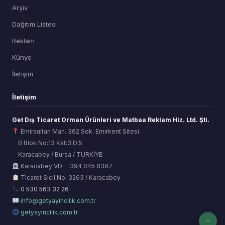
Arşiv
Dağıtım Listesi
Reklam
Künye
İletişim
İletişim
Get Dış Ticaret Orman Ürünleri ve Matbaa Reklam Hiz. Ltd. Şti.
Emirsultan Mah. 362 Sok. Emirkent Sitesi
B Blok No:13 Kat:3 D:5
Karacabey / Bursa / TÜRKİYE
ORSİAD AI
Karacabey VD · 394 045 8387
Sektörel Hafıza Asistanı
Ticaret Sicil No: 3263 / Karacabey
0 530 563 32 26
info@getyayincilik.com.tr
getyayincilik.com.tr