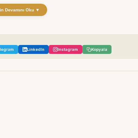
in Devamını Oku ▼
legram
LinkedIn
Instagram
Kopyala