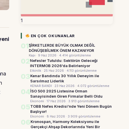
1
EN ÇOK OKUNANLAR
yeni
01
ŞİRKETLERDE BÜYÜK OLMAK DEĞİL
DÖNÜŞEBİLMEK ÖNEM KAZANIYOR
Kapı · 9 Haz 2026
· 4.414 görüntülenme
02
Nefesler Tutuldu: Sektörün Geleceği
INTERMOB 2026’da Belirleniyor
Etkinlik · 25 Haz 2026
· 4.113 görüntülenme
ana
03
Kenar Bandında 30 Yıllık Deneyim ile
Sarsılmaz Liderlik
n
KENAR BANDI · 23 Haz 2026
· 4.072 görüntülenme
04
İSO 500 2025 Listesine Orman
t
Sanayisinden Giren Firmalar Belli Oldu
Ekonomi · 17 Haz 2026
· 3.913 görüntülenme
05
TOBB Nefes Kredisi’nde Yeni Dönem Bugün
Başlıyor!
Ekonomi · 8 Haz 2026
· 3.909 görüntülenme
06
Kronospan, Harmony Koleksiyonu ile
Gerçekçi Ahşap Dekorlarında Yeni Bir