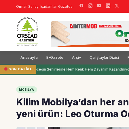
Orman Sanayi İşadamları Gazetesi
Anasayfa
E-Gazete
Arşiv
Çalıştaylar Dizisi
SON DAKIKA
Filli Boya Geleceğin Şehirlerine Hem Renk Hem Dayanım Kazandırıyor
MOBILYA
Kilim Mobilya’dan her an
yeni ürün: Leo Oturma O