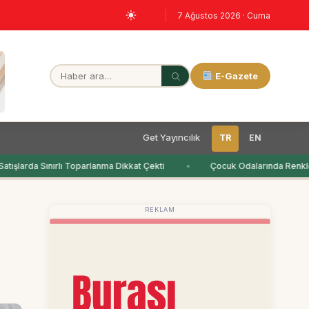
7 Ağustos 2026 · Cuma
E-Gazete
Get Yayıncılık
TR
EN
ışlarda Sınırlı Toparlanma Dikkat Çekti
Çocuk Odalarında Renkler
REKLAM