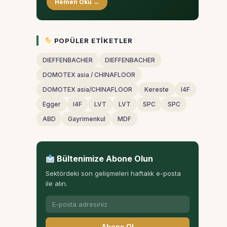
Hemen Oku →
POPÜLER ETIKETLER
DIEFFENBACHER
DIEFFENBACHER
DOMOTEX asia / CHINAFLOOR
DOMOTEX asia/CHINAFLOOR
Kereste
I4F
Egger
I4F
LVT
LVT
SPC
SPC
ABD
Gayrimenkul
MDF
Bültenimize Abone Olun
Sektördeki son gelişmeleri haftalık e-posta
ile alın.
Abone Ol