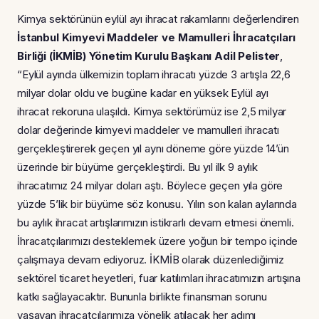
Kimya sektörünün eylül ayı ihracat rakamlarını değerlendiren
İstanbul Kimyevi Maddeler ve Mamulleri İhracatçıları
Birliği (İKMİB) Yönetim Kurulu Başkanı Adil Pelister
,
“Eylül ayında ülkemizin toplam ihracatı yüzde 3 artışla 22,6
milyar dolar oldu ve bugüne kadar en yüksek Eylül ayı
ihracat rekoruna ulaşıldı. Kimya sektörümüz ise 2,5 milyar
dolar değerinde kimyevi maddeler ve mamulleri ihracatı
gerçekleştirerek geçen yıl aynı döneme göre yüzde 14’ün
üzerinde bir büyüme gerçekleştirdi. Bu yıl ilk 9 aylık
ihracatımız 24 milyar doları aştı. Böylece geçen yıla göre
yüzde 5’lik bir büyüme söz konusu. Yılın son kalan aylarında
bu aylık ihracat artışlarımızın istikrarlı devam etmesi önemli.
İhracatçılarımızı desteklemek üzere yoğun bir tempo içinde
çalışmaya devam ediyoruz. İKMİB olarak düzenlediğimiz
sektörel ticaret heyetleri, fuar katılımları ihracatımızın artışına
katkı sağlayacaktır. Bununla birlikte finansman sorunu
yaşayan ihracatçılarımıza yönelik atılacak her adımı