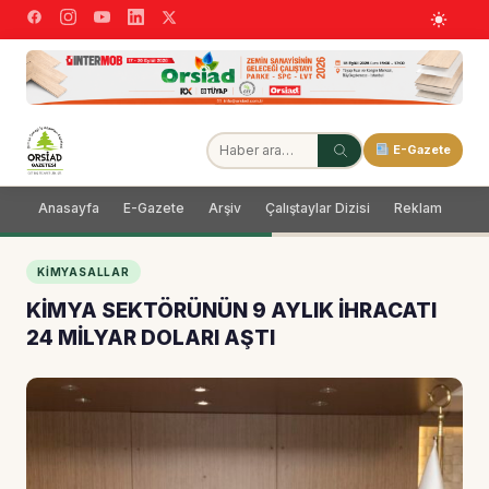
E-Gazete
Anasayfa
E-Gazete
Arşiv
Çalıştaylar Dizisi
Reklam
Dağ
KIMYASALLAR
KİMYA SEKTÖRÜNÜN 9 AYLIK İHRACATI
24 MİLYAR DOLARI AŞTI