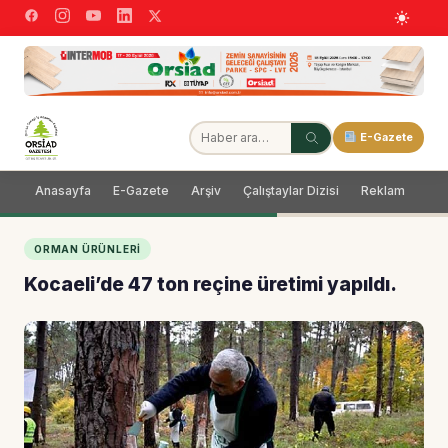
E-Gazete
Anasayfa
E-Gazete
Arşiv
Çalıştaylar Dizisi
Reklam
Dağ
ORMAN ÜRÜNLERI
Kocaeli’de 47 ton reçine üretimi yapıldı.