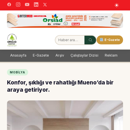
E-Gazete
Anasayfa
E-Gazete
Arşiv
Çalıştaylar Dizisi
Reklam
Dağ
MOBILYA
Konfor, şıklığı ve rahatlığı Mueno’da bir
araya getiriyor.