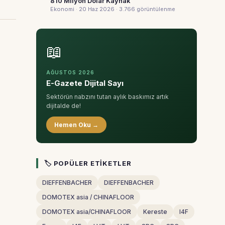
810 Milyon Dolar Kaynak
Ekonomi · 20 Haz 2026
· 3.766 görüntülenme
📖
AĞUSTOS 2026
E-Gazete Dijital Sayı
Sektörün nabzını tutan aylık baskımız artık
dijitalde de!
Hemen Oku →
🏷 POPÜLER ETIKETLER
DIEFFENBACHER
DIEFFENBACHER
DOMOTEX asia / CHINAFLOOR
DOMOTEX asia/CHINAFLOOR
Kereste
I4F