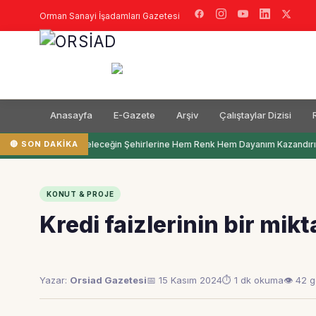
Orman Sanayi İşadamları Gazetesi
Anasayfa
E-Gazete
Arşiv
Çalıştaylar Dizisi
🔴 SON DAKIKA
Filli Boya Geleceğin Şehirlerine Hem Renk Hem Dayanım Kazandırı
KONUT & PROJE
Kredi faizlerinin bir mikt
Yazar:
Orsiad Gazetesi
📅 15 Kasım 2024
⏱ 1 dk okuma
👁 42 