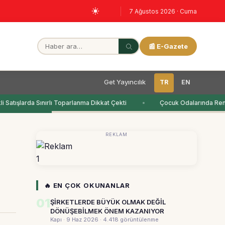
7 Ağustos 2026 · Cuma
📰 E-Gazete
Get Yayıncılık
TR
EN
Satışlarda Sınırlı Toparlanma Dikkat Çekti
Çocuk Odalarında Renk
REKLAM
1
🔥 EN ÇOK OKUNANLAR
01
ŞİRKETLERDE BÜYÜK OLMAK DEĞİL
DÖNÜŞEBİLMEK ÖNEM KAZANIYOR
Kapı · 9 Haz 2026
· 4.418 görüntülenme