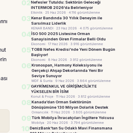
02
Nefesler Tutuldu: Sektörün Geleceği
INTERMOB 2026’da Belirleniyor
Etkinlik · 25 Haz 2026
· 4.116 görüntülenme
03
Kenar Bandında 30 Yıllık Deneyim ile
rını
Sarsılmaz Liderlik
KENAR BANDI · 23 Haz 2026
· 4.075 görüntülenme
04
İSO 500 2025 Listesine Orman
Sanayisinden Giren Firmalar Belli Oldu
Ekonomi · 17 Haz 2026
· 3.916 görüntülenme
05
nut
TOBB Nefes Kredisi’nde Yeni Dönem Bugün
Başlıyor!
rin
Ekonomi · 8 Haz 2026
· 3.912 görüntülenme
06
Kronospan, Harmony Koleksiyonu ile
Gerçekçi Ahşap Dekorlarında Yeni Bir
Seviye Sunuyor
ması
MDF & Sunta · 9 Haz 2026
· 3.864 görüntülenme
07
GAYRİMENKUL VE GİRİŞİMCİLİKTE
YÜKSELEN BİR İSİM
Konut & Proje · 11 Haz 2026
· 3.812 görüntülenme
08
Kanada’dan Orman Sektörünün
Dönüşümüne 130 Milyon Dolarlık Destek
Ormancılık · 11 Haz 2026
· 3.805 görüntülenme
09
Türk Mobilya İhracatçıları İngiltere Yolcusu
Mobilya · 20 Haz 2026
· 3.794 görüntülenme
10
DenizBank’tan Su Odaklı Mavi Finansmana