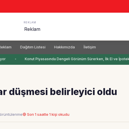
REKLAM
Reklam
Dağıtım Listesi
Hakkımızda
İletişim
yor
Konut Piyasasında Dengeli Görünüm Sürerken, İlk El ve İpotekli 
ar düşmesi belirleyici oldu
görüntülenme
🔴 Son 1 saatte 1 kişi okudu