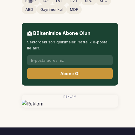
Egger
I4F
LVT
LVT
SPC
SPC
ABD
Gayrimenkul
MDF
📩 Bültenimize Abone Olun
Sektördeki son gelişmeleri haftalık e-posta
ile alın.
Abone Ol
REKLAM