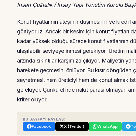
İhsan Çulhalık / İnsay Yapı Yönetim Kurulu Başk
Konut fiyatlarının ateşinin düşmesinin ve kredi fa
görüyoruz. Ancak bir kesim için konut fiyatları da
kadar yüksek olduğu sürece konut fiyatlarının d
ulaşılabilir seviyeye inmesi gerekiyor. Üretim mal
arzında sıkıntılar karşımıza çıkıyor. Maliyetin yan
harekete geçmesini önlüyor. Bu kısır döngüden çı
seyretmesi, hem üreticiyi hem de konut almak ist
gerekiyor. Çünkü elinde nakit parası olmayan ama 
kriter oluyor.
BU SAYFAYI PAYLAŞ:
Facebook
X (Twitter)
WhatsApp
Te