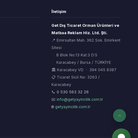
İletişim
Get Dış Ticaret Orman Ürünleri ve
Matbaa Reklam Hiz. Ltd. Şti.
📍 Emirsultan Mah. 362 Sok. Emirkent
Sitesi
B Blok No:13 Kat:3 D:5
Karacabey / Bursa / TÜRKİYE
🏛 Karacabey VD · 394 045 8387
📋 Ticaret Sicil No: 3263 /
Karacabey
ORSİAD AI
🌲
Sektörel Hafıza Asistanı
📞
0 530 563 32 26
📧
info@getyayincilik.com.tr
🌐
getyayincilik.com.tr