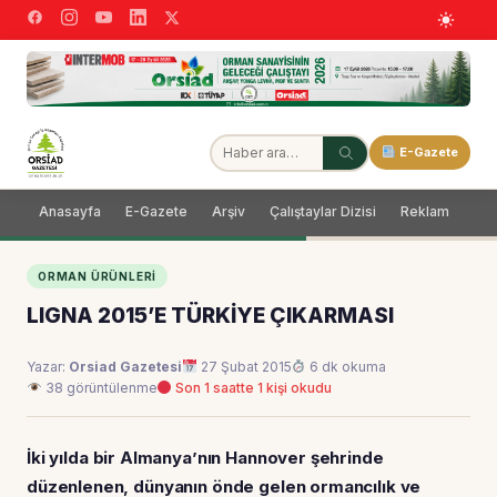
E-Gazete
Anasayfa
E-Gazete
Arşiv
Çalıştaylar Dizisi
Reklam
Dağ
ORMAN ÜRÜNLERI
LIGNA 2015’E TÜRKİYE ÇIKARMASI
Yazar:
Orsiad Gazetesi
27 Şubat 2015
6 dk okuma
38 görüntülenme
Son 1 saatte 1 kişi okudu
İki yılda bir Almanya’nın Hannover şehrinde
düzenlenen, dünyanın önde gelen ormancılık ve