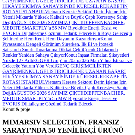
GAYRİMENKUL GELİŞTİRİCİLİĞİNE UZANAN BAŞARI
HİKÂYESİ
KİMYA SANAYİSİNDE KÜRESEL REKABETİN
ROTASI İSTANBUL
Vietnam Kereste Sektörü Derin İşleme İçin
Yeterli Miktarda Yüksek Kaliteli ve Büyük Çaplı Keresteye Sahip
Değil
AĞUSTOS 2026 SAYIMIZ ÇIKTI!
DIEFFENBACHER,
MEDITE SMARTPLY’a 55 MW Biyokütle Enerji Tesisi ve
EVORIS Dijitalleşme Çözümü Tedarik Edecek
Filli Boya Geleceğin
Şehirlerine Hem Renk Hem Dayanım Kazandırıyor
Konut
Piyasasında Dengeli Görünüm Sürerken, İlk El ve İpotekli
Satışlarda Sınırlı Toparlanma Dikkat Çekti
Çocuk Odalarında
Renkler Yeniden Sahaya Çıkıyor
Konut İnşaat Firmaları Şikayetleri
Yüzde 127 Arttı
EGGER Grup’un 2025/2026 Mali Yılına İstikrar ve
Geleceğe Yatırım Yön Verdi
GENÇ GİRİŞİMCİLİKTEN
GAYRİMENKUL GELİŞTİRİCİLİĞİNE UZANAN BAŞARI
HİKÂYESİ
KİMYA SANAYİSİNDE KÜRESEL REKABETİN
ROTASI İSTANBUL
Vietnam Kereste Sektörü Derin İşleme İçin
Yeterli Miktarda Yüksek Kaliteli ve Büyük Çaplı Keresteye Sahip
Değil
AĞUSTOS 2026 SAYIMIZ ÇIKTI!
DIEFFENBACHER,
MEDITE SMARTPLY’a 55 MW Biyokütle Enerji Tesisi ve
EVORIS Dijitalleşme Çözümü Tedarik Edecek
Konut & proje
MIMARSIV SELECTION, FRANSIZ
SARAYI’NDA 50 YENİLİKÇİ ÜRÜNÜ