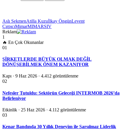
Aslı Sekmen
Atilla Kuzu
İlkay Öngün
Levent
Çırpıcı
Mimar
MIMARSIV
Reklam
1
🔥 En Çok Okunanlar
01
ŞİRKETLERDE BÜYÜK OLMAK DEĞİL
DÖNÜŞEBİLMEK ÖNEM KAZANIYOR
Kapı · 9 Haz 2026
· 4.412 görüntülenme
02
Nefesler Tutuldu: Sektörün Geleceği INTERMOB 2026’da
Belirleniyor
Etkinlik · 25 Haz 2026
· 4.112 görüntülenme
03
Kenar Bandında 30 Yıllık Deneyim ile Sarsılmaz Liderlik