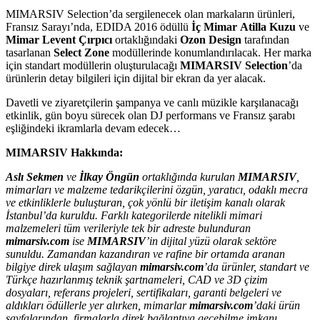
MIMARSIV Selection’da sergilenecek olan markaların ürünleri,
Fransız Sarayı’nda, EDIDA 2016 ödüllü
İç Mimar
Atilla Kuzu
ve
Mimar
Levent Çırpıcı
ortaklığındaki
Ozon Design
tarafından
tasarlanan
Select Zone
modüllerinde konumlandırılacak. Her marka
için standart modüllerin oluşturulacağı
MIMARSIV Selection
’da
ürünlerin detay bilgileri için dijital bir ekran da yer alacak.
Davetli ve ziyaretçilerin şampanya ve canlı müzikle karşılanacağı
etkinlik, gün boyu sürecek olan DJ performans ve Fransız şarabı
eşliğindeki ikramlarla devam edecek…
MIMARSIV Hakkında:
Aslı Sekmen
ve
İlkay Öngün
ortaklığında kurulan
MIMARSIV
,
mimarları ve malzeme tedarikçilerini özgün, yaratıcı, odaklı mecra
ve etkinliklerle buluşturan, çok yönlü bir iletişim kanalı olarak
İstanbul’da kuruldu. Farklı kategorilerde nitelikli mimari
malzemeleri tüm verileriyle tek bir adreste bulunduran
mimarsiv.com
ise
MIMARSIV
’in dijital yüzü olarak sektöre
sunuldu. Zamandan kazandıran ve rafine bir ortamda aranan
bilgiye direk ulaşım sağlayan
mimarsiv.com
’da ürünler, standart ve
Türkçe hazırlanmış teknik şartnameleri, CAD ve 3D çizim
dosyaları, referans projeleri, sertifikaları, garanti belgeleri ve
aldıkları ödüllerle yer alırken, mimarlar
mimarsiv.com
’daki ürün
sayfalarından, firmalarla direk bağlantıya geçebilme imkanı