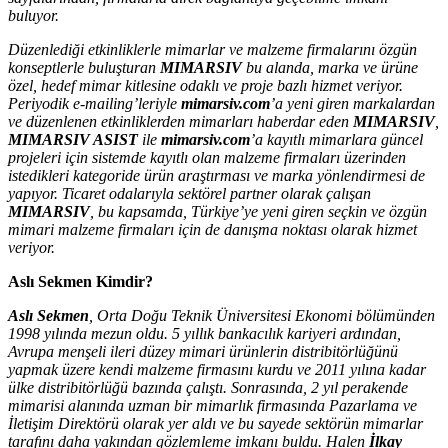
buluyor.
Düzenlediği etkinliklerle mimarlar ve malzeme firmalarını özgün
konseptlerle buluşturan
MIMARSIV
bu alanda, marka ve ürüne
özel, hedef mimar kitlesine odaklı ve proje bazlı hizmet veriyor.
Periyodik e-mailing’leriyle
mimarsiv.com
’a yeni giren markalardan
ve düzenlenen etkinliklerden mimarları haberdar eden
MIMARSIV
,
MIMARSIV ASIST
ile
mimarsiv.com
’a kayıtlı mimarlara güncel
projeleri için sistemde kayıtlı olan malzeme firmaları üzerinden
istedikleri kategoride ürün araştırması ve marka yönlendirmesi de
yapıyor. Ticaret odalarıyla sektörel partner olarak çalışan
MIMARSIV
, bu kapsamda, Türkiye’ye yeni giren seçkin ve özgün
mimari malzeme firmaları için de danışma noktası olarak hizmet
veriyor.
Aslı Sekmen Kimdir?
Aslı Sekmen
, Orta Doğu Teknik Üniversitesi Ekonomi bölümünden
1998 yılında mezun oldu. 5 yıllık bankacılık kariyeri ardından,
Avrupa menşeli ileri düzey mimari ürünlerin distribitörlüğünü
yapmak üzere kendi malzeme firmasını kurdu ve 2011 yılına kadar
ülke distribitörlüğü bazında çalıştı. Sonrasında, 2 yıl perakende
mimarisi alanında uzman bir mimarlık firmasında Pazarlama ve
İletişim Direktörü olarak yer aldı ve bu sayede sektörün mimarlar
tarafını daha yakından gözlemleme imkanı buldu. Halen
İlkay