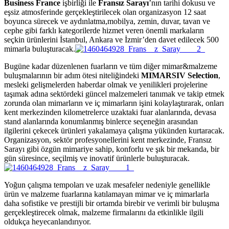
Business France
işbirliği ile
Fransız Sarayı
’nın tarihi dokusu ve
eşsiz atmosferinde gerçekleştirilecek olan organizasyon 12 saat
boyunca sürecek ve aydınlatma,mobilya, zemin, duvar, tavan ve
cephe gibi farklı kategorilerde hizmet veren önemli markaların
seçkin ürünlerini İstanbul, Ankara ve İzmir’den davet edilecek 500
mimarla buluşturacak.
Bugüne kadar düzenlenen fuarların ve tüm diğer mimar&malzeme
buluşmalarının bir adım ötesi niteliğindeki
MIMARSIV Selection
,
mesleki gelişmelerden haberdar olmak ve yenilikleri projelerine
taşımak adına sektördeki güncel malzemeleri tanımak ve takip etmek
zorunda olan mimarların ve iç mimarların işini kolaylaştırarak, onları
kent merkezinden kilometrelerce uzaktaki fuar alanlarında, devasa
stand alanlarında konumlanmış binlerce seçeneğin arasından
ilgilerini çekecek ürünleri yakalamaya çalışma yükünden kurtaracak.
Organizasyon, sektör profesyonellerini kent merkezinde, Fransız
Sarayı gibi özgün mimariye sahip, konforlu ve şık bir mekanda, bir
gün süresince, seçilmiş ve inovatif ürünlerle buluşturacak.
Yoğun çalışma tempoları ve uzak mesafeler nedeniyle genellikle
ürün ve malzeme fuarlarına katılamayan mimar ve iç mimarlarla
daha sofistike ve prestijli bir ortamda birebir ve verimli bir buluşma
gerçekleştirecek olmak, malzeme firmalarını da etkinlikle ilgili
oldukça heyecanlandırıyor.