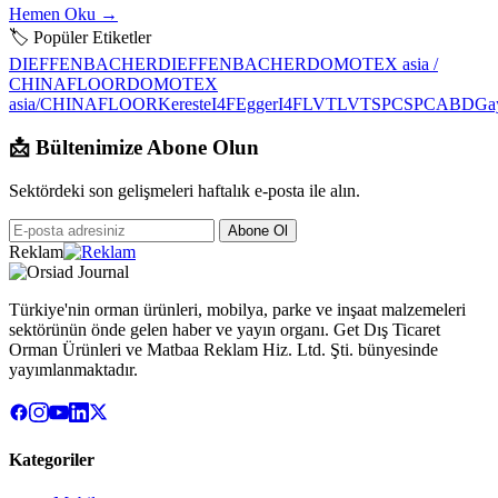
Hemen Oku →
🏷 Popüler Etiketler
DIEFFENBACHER
DIEFFENBACHER
DOMOTEX asia /
CHINAFLOOR
DOMOTEX
asia/CHINAFLOOR
Kereste
I4F
Egger
I4F
LVT
LVT
SPC
SPC
ABD
Ga
📩 Bültenimize Abone Olun
Sektördeki son gelişmeleri haftalık e-posta ile alın.
Abone Ol
Reklam
Türkiye'nin orman ürünleri, mobilya, parke ve inşaat malzemeleri
sektörünün önde gelen haber ve yayın organı. Get Dış Ticaret
Orman Ürünleri ve Matbaa Reklam Hiz. Ltd. Şti. bünyesinde
yayımlanmaktadır.
Kategoriler