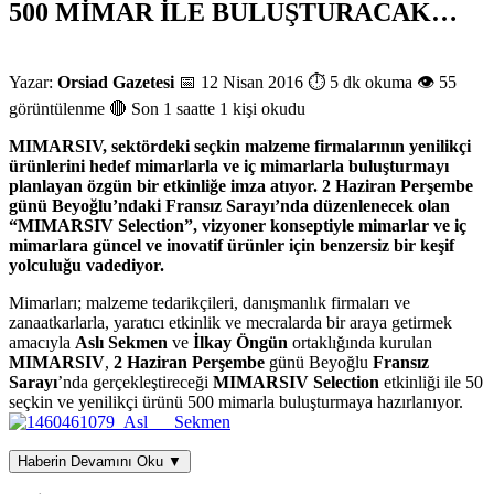
500 MİMAR İLE BULUŞTURACAK…
Yazar:
Orsiad Gazetesi
📅 12 Nisan 2016
⏱ 5 dk okuma
👁 55
görüntülenme
🔴 Son 1 saatte 1 kişi okudu
MIMARSIV, sektördeki seçkin malzeme firmalarının yenilikçi
ürünlerini hedef mimarlarla ve iç mimarlarla buluşturmayı
planlayan özgün bir etkinliğe imza atıyor. 2 Haziran Perşembe
günü Beyoğlu’ndaki Fransız Sarayı’nda düzenlenecek olan
“MIMARSIV Selection”, vizyoner konseptiyle mimarlar ve iç
mimarlara güncel ve inovatif ürünler için benzersiz bir keşif
yolculuğu vadediyor.
Mimarları; malzeme tedarikçileri, danışmanlık firmaları ve
zanaatkarlarla, yaratıcı etkinlik ve mecralarda bir araya getirmek
amacıyla
Aslı Sekmen
ve
İlkay Öngün
ortaklığında kurulan
MIMARSIV
,
2 Haziran Perşembe
günü Beyoğlu
Fransız
Sarayı
’nda gerçekleştireceği
MIMARSIV Selection
etkinliği ile 50
seçkin ve yenilikçi ürünü 500 mimarla buluşturmaya hazırlanıyor.
Haberin Devamını Oku ▼