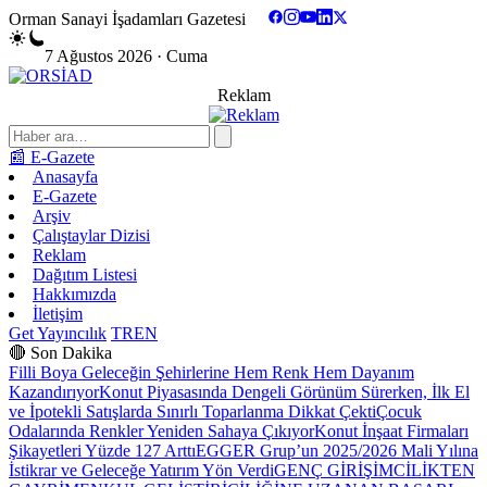
Orman Sanayi İşadamları Gazetesi
7 Ağustos 2026 · Cuma
Reklam
📰 E-Gazete
Anasayfa
E-Gazete
Arşiv
Çalıştaylar Dizisi
Reklam
Dağıtım Listesi
Hakkımızda
İletişim
Get Yayıncılık
TR
EN
🔴 Son Dakika
Filli Boya Geleceğin Şehirlerine Hem Renk Hem Dayanım
Kazandırıyor
Konut Piyasasında Dengeli Görünüm Sürerken, İlk El
ve İpotekli Satışlarda Sınırlı Toparlanma Dikkat Çekti
Çocuk
Odalarında Renkler Yeniden Sahaya Çıkıyor
Konut İnşaat Firmaları
Şikayetleri Yüzde 127 Arttı
EGGER Grup’un 2025/2026 Mali Yılına
İstikrar ve Geleceğe Yatırım Yön Verdi
GENÇ GİRİŞİMCİLİKTEN