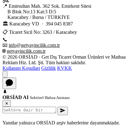
Şti.
📍 Emirsultan Mah. 362 Sok. Emirkent Sitesi
B Blok No:13 Kat:3 D:5
Karacabey / Bursa / TÜRKİYE
🏛 Karacabey VD · 394 045 8387
📋 Ticaret Sicil No: 3263 / Karacabey
📞
0 530 563 32 26
📧
info@getyayincilik.com.tr
🌐
getyayincilik.com.tr
© 2026 ORSİAD · Get Dış Ticaret Orman Ürünleri ve Matbaa
Reklam Hiz. Ltd. Şti. Tüm hakları saklıdır.
Kullanım Koşulları
Gizlilik
KVKK
🌲
ORSİAD AI
Sektörel Hafıza Asistanı
✕
Yanıtlar yalnızca ORSİAD arşiv haberlerine dayanmaktadır.