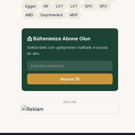
Egger
I4F
LVT
LVT
SPC
SPC
ABD
Gayrimenkul
MDF
📩 Bültenimize Abone Olun
Sektördeki son gelişmeleri haftalık e-posta
ile alın.
Abone Ol
REKLAM