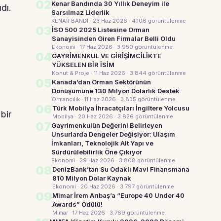
02
Kenar Bandında 30 Yıllık Deneyim ile
dı.
Sarsılmaz Liderlik
KENAR BANDI · 23 Haz 2026
· 4.106 görüntülenme
03
İSO 500 2025 Listesine Orman
Sanayisinden Giren Firmalar Belli Oldu
Ekonomi · 17 Haz 2026
· 3.950 görüntülenme
04
GAYRİMENKUL VE GİRİŞİMCİLİKTE
YÜKSELEN BİR İSİM
Konut & Proje · 11 Haz 2026
· 3.844 görüntülenme
05
Kanada’dan Orman Sektörünün
Dönüşümüne 130 Milyon Dolarlık Destek
Ormancılık · 11 Haz 2026
· 3.835 görüntülenme
06
Türk Mobilya İhracatçıları İngiltere Yolcusu
bir
Mobilya · 20 Haz 2026
· 3.826 görüntülenme
07
Gayrimenkulün Değerini Belirleyen
Unsurlarda Dengeler Değişiyor: Ulaşım
İmkanları, Teknolojik Alt Yapı ve
Sürdürülebilirlik Öne Çıkıyor
Ekonomi · 29 Haz 2026
· 3.808 görüntülenme
08
DenizBank’tan Su Odaklı Mavi Finansmana
810 Milyon Dolar Kaynak
Ekonomi · 20 Haz 2026
· 3.797 görüntülenme
09
Mimar İrem Arıbaş’a “Europe 40 Under 40
Awards” Ödülü!
Mimar · 17 Haz 2026
· 3.769 görüntülenme