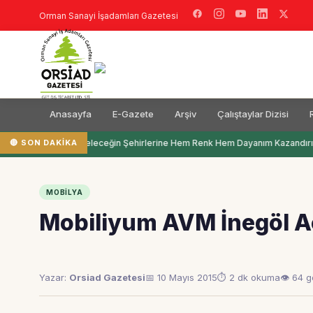
Orman Sanayi İşadamları Gazetesi
Anasayfa
E-Gazete
Arşiv
Çalıştaylar Dizisi
🔴 SON DAKIKA
Filli Boya Geleceğin Şehirlerine Hem Renk Hem Dayanım Kazandırı
MOBILYA
Mobiliyum AVM İnegöl Aç
Yazar:
Orsiad Gazetesi
📅 10 Mayıs 2015
⏱ 2 dk okuma
👁 64 