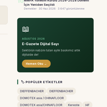
10
MMFA Yönetim Kurulu 2026-2028 Dönemi
İçin Yeniden Seçildi
Dernekler · 30 Haz 2026
· 3.647 görüntülenme
📖
AĞUSTOS 2026
E-Gazete Dijital Sayı
Sektörün nabzını tutan aylık baskımız artık
dijitalde de!
Hemen Oku →
🏷 POPÜLER ETIKETLER
DIEFFENBACHER
DIEFFENBACHER
DOMOTEX asia / CHINAFLOOR
DOMOTEX asia/CHINAFLOOR
Kereste
I4F