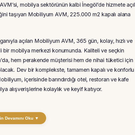
AVM’si, mobilya sektörünün kalbi İnegöl’de hizmete açılı
liğini taşıyan Mobiliyum AVM, 225.000 m2 kapalı alana
sloganıyla açılan Mobiliyum AVM, 365 gün, kolay, hızlı ve
li bir mobilya merkezi konumunda. Kaliteli ve seçkin
’da, hem perakende müşterisi hem de nihai tüketici için
 olacak. Dev bir komplekste, tamamen kapalı ve konforlu 
biliyum, içerisinde barındırdığı otel, restoran ve kafe
ilya alışverişlerine kolaylık ve keyif katıyor.
in Devamını Oku ▼