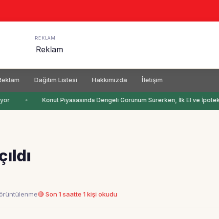
REKLAM
Reklam
Dağıtım Listesi
Hakkımızda
İletişim
yor
Konut Piyasasında Dengeli Görünüm Sürerken, İlk El ve İpotekli 
ıldı
görüntülenme
🔴 Son 1 saatte 1 kişi okudu