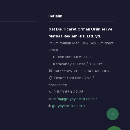
İletişim
Get Dış Ticaret Orman Ürünleri ve
Matbaa Reklam Hiz. Ltd. Şti.
📍 Emirsultan Mah. 362 Sok. Emirkent
Sitesi
B Blok No:13 Kat:3 D:5
Karacabey / Bursa / TÜRKİYE
🏛 Karacabey VD · 394 045 8387
📋 Ticaret Sicil No: 3263 /
Karacabey
ORSİAD AI
🌲
Sektörel Hafıza Asistanı
📞
0 530 563 32 26
📧
info@getyayincilik.com.tr
🌐
getyayincilik.com.tr