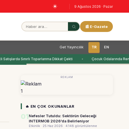
9 Ağustos 2026 · Pazar
📰 E-Gazete
Get Yayıncılık
TR
EN
Satışlarda Sınırlı Toparlanma Dikkat Çekti
Çocuk Odalarında Renk
REKLAM
1
🔥 EN ÇOK OKUNANLAR
01
Nefesler Tutuldu: Sektörün Geleceği
INTERMOB 2026’da Belirleniyor
Etkinlik · 25 Haz 2026
· 4.148 görüntülenme