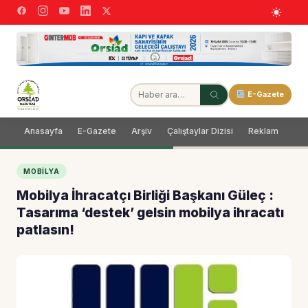
E-Gazete
Anasayfa
E-Gazete
Arşiv
Çalıştaylar Dizisi
Reklam
Dağ
MOBILYA
Mobilya İhracatçı Birliği Başkanı Güleç :
Tasarıma ‘destek’ gelsin mobilya ihracatı
patlasın!