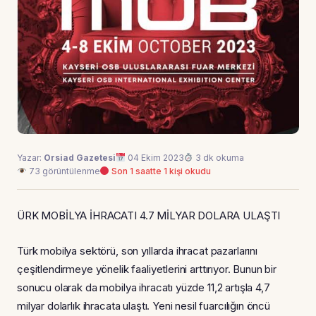
Yazar:
Orsiad Gazetesi
04 Ekim 2023
3 dk okuma
73 görüntülenme
Son 1 saatte 1 kişi okudu
ÜRK MOBİLYA İHRACATI 4.7 MİLYAR DOLARA ULAŞTI
Türk mobilya sektörü, son yıllarda ihracat pazarlarını
çeşitlendirmeye yönelik faaliyetlerini arttırıyor. Bunun bir
sonucu olarak da mobilya ihracatı yüzde 11,2 artışla 4,7
milyar dolarlık ihracata ulaştı. Yeni nesil fuarcılığın öncü