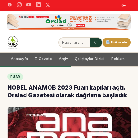
E-Gazete
Anasayfa
E-Gazete
Arşiv
Çalıştaylar Dizisi
Reklam
Dağ
FUAR
NOBEL ANAMOB 2023 Fuarı kapıları açtı.
Orsiad Gazetesi olarak dağıtıma başladık