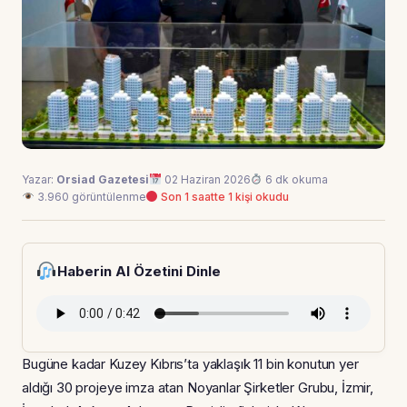
Yazar:
Orsiad Gazetesi
02 Haziran 2026
6 dk okuma
3.960 görüntülenme
Son 1 saatte 1 kişi okudu
Haberin AI Özetini Dinle
Bugüne kadar Kuzey Kıbrıs’ta yaklaşık 11 bin konutun yer
aldığı 30 projeye imza atan Noyanlar Şirketler Grubu, İzmir,