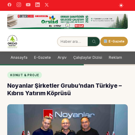
E-Gazete
Anasayfa
E-Gazete
Arşiv
Çalıştaylar Dizisi
Reklam
Dağ
KONUT & PROJE
Noyanlar Şirketler Grubu’ndan Türkiye –
Kıbrıs Yatırım Köprüsü