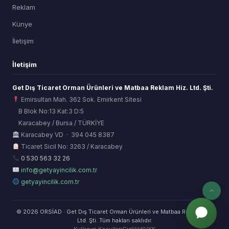
Reklam
Künye
İletişim
İletişim
Get Dış Ticaret Orman Ürünleri ve Matbaa Reklam Hiz. Ltd. Şti.
Emirsultan Mah. 362 Sok. Emirkent Sitesi
B Blok No:13 Kat:3 D:5
Karacabey / Bursa / TÜRKİYE
ORSİAD AI
Karacabey VD · 394 045 8387
Sektörel Hafıza Asistanı
Ticaret Sicil No: 3263 / Karacabey
0 530 563 32 26
info@getyayincilik.com.tr
getyayincilik.com.tr
© 2026 ORSİAD · Get Dış Ticaret Orman Ürünleri ve Matbaa Reklam Hiz.
Ltd. Şti. Tüm hakları saklıdır.
Kullanım Koşulları
Gizlilik
KVKK