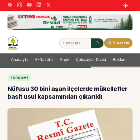
E-Gazete
Anasayfa
E-Gazete
Arşiv
Çalıştaylar Dizisi
Reklam
Dağ
EKONOMI
Nüfusu 30 bini aşan ilçelerde mükellefler
basit usul kapsamından çıkarıldı