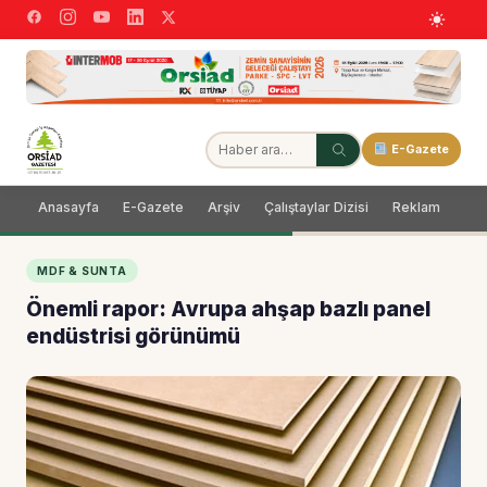
E-Gazete
Anasayfa
E-Gazete
Arşiv
Çalıştaylar Dizisi
Reklam
Dağ
MDF & SUNTA
Önemli rapor: Avrupa ahşap bazlı panel
endüstrisi görünümü