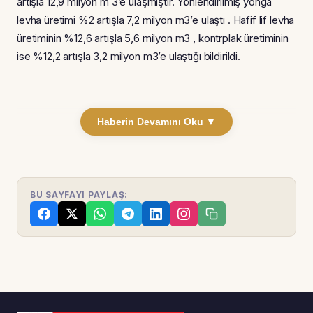
artışla 12,9 milyon m 3’e ulaşmıştır. Yönlendirilmiş yonga
levha üretimi %2 artışla 7,2 milyon m3’e ulaştı . Hafif lif levha
üretiminin %12,6 artışla 5,6 milyon m3 , kontrplak üretiminin
ise %12,2 artışla 3,2 milyon m3’e ulaştığı bildirildi.
Haberin Devamını Oku ▼
BU SAYFAYI PAYLAŞ: