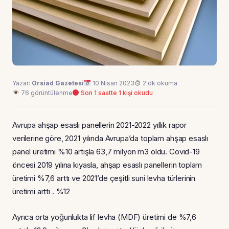
Yazar:
Orsiad Gazetesi
10 Nisan 2023
2 dk okuma
76 görüntülenme
Son 1 saatte 1 kişi okudu
Avrupa ahşap esaslı panellerin 2021-2022 yıllık rapor
verilerine göre, 2021 yılında Avrupa’da toplam ahşap esaslı
panel üretimi %10 artışla 63,7 milyon m3 oldu. Covid-19
öncesi 2019 yılına kıyasla, ahşap esaslı panellerin toplam
üretimi %7,6 arttı ve 2021’de çeşitli suni levha türlerinin
üretimi arttı . %12
Ayrıca orta yoğunlukta lif levha (MDF) üretimi de %7,6