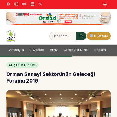
E-Gazete
Anasayfa
E-Gazete
Arşiv
Çalıştaylar Dizisi
Reklam
Dağ
AHŞAP MALZEME
Orman Sanayi Sektörünün Geleceği
Forumu 2016