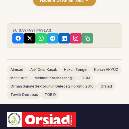
Haberin Devamını Oku ▼
BU SAYFAYI PAYLAŞ:
Aimsad
Arif Onur Kaçak
Hakan Zengin
Kenan AKYÜZ
Mahir Arın
Mehmet Karahasanoğlu
OGM
Orman Sanayi Sektörünün Geleceği Forumu 2016
Orsiad
Tevfik Dedebaş
TORİD