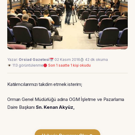
Yazar:
Orsiad Gazetesi
02 Kasım 2016
42 dk okuma
113 görüntülenme
Son 1 saatte 1 kişi okudu
Katılımcılarımızı takdim etmek isterim;
Orman Genel Müdürlüğü adına OGM İşletme ve Pazarlama
Daire Başkanı
Sn. Kenan Akyüz,