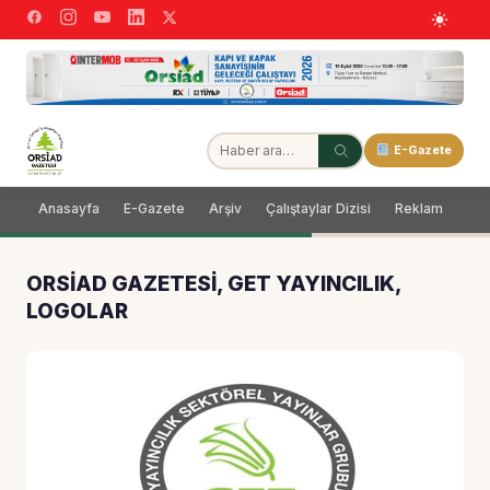
E-Gazete
Anasayfa
E-Gazete
Arşiv
Çalıştaylar Dizisi
Reklam
Dağ
ORSİAD GAZETESİ, GET YAYINCILIK,
LOGOLAR