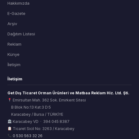
Hakkımızda
E-Gazete
Arşiv
Dağıtım Listesi
Reklam
Künye
İletişim
İletişim
Get Dış Ticaret Orman Ürünleri ve Matbaa Reklam Hiz. Ltd. Şti.
Emirsultan Mah. 362 Sok. Emirkent Sitesi
B Blok No:13 Kat:3 D:5
Karacabey / Bursa / TÜRKİYE
ORSİAD AI
Karacabey VD · 394 045 8387
Sektörel Hafıza Asistanı
Ticaret Sicil No: 3263 / Karacabey
0 530 563 32 26