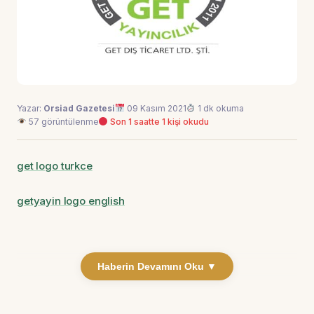
Yazar:
Orsiad Gazetesi
09 Kasım 2021
1 dk okuma
57 görüntülenme
Son 1 saatte 1 kişi okudu
get logo turkce
getyayin logo english
Haberin Devamını Oku ▼