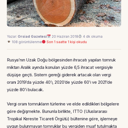
Yazar:
Orsiad Gazetesi
20 Haziran 2018
4 dk okuma
108 görüntülenme
Son 1 saatte 1 kişi okudu
Rusya’nın Uzak Doğu bölgesinden ihracatı yapılan tomruk
miktarı Aralık ayında konulan yüzde 6,5 ihracat vergisiyle
düşüşe geçti. Sistem gereği giderek artacak olan vergi
oranı 2019’da yüzde 40’ı, 2020’de yüzde 60’ı ve 2021’de
yüzde 80’i bulacak.
Vergi oranı tomrukların türlerine ve elde edildikleri bölgelere
göre değişmekte. Bununla birlikte, ITTO (Uluslararası
Tropikal Kereste Ticareti Örgütü) bültenine göre, işlemeye
uygun bulunmayan tomruklar bu vergiden muaf tutulmakta