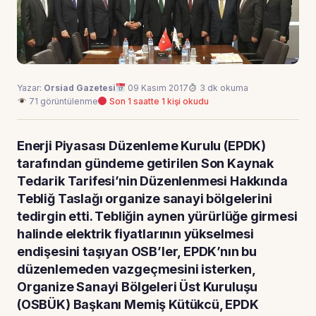
Yazar:
Orsiad Gazetesi
09 Kasım 2017
3 dk okuma
71 görüntülenme
Son 1 saatte 1 kişi okudu
Enerji Piyasası Düzenleme Kurulu (EPDK)
tarafından gündeme getirilen Son Kaynak
Tedarik Tarifesi’nin Düzenlenmesi Hakkında
Tebliğ Taslağı organize sanayi bölgelerini
tedirgin etti. Tebliğin aynen yürürlüğe girmesi
halinde elektrik fiyatlarının yükselmesi
endişesini taşıyan OSB’ler, EPDK’nın bu
düzenlemeden vazgeçmesini isterken,
Organize Sanayi Bölgeleri Üst Kuruluşu
(OSBÜK) Başkanı Memiş Kütükcü, EPDK