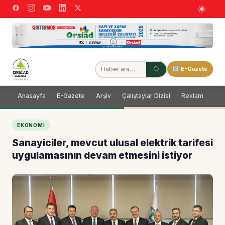
E-Gazete
Anasayfa
E-Gazete
Arşiv
Çalıştaylar Dizisi
Reklam
Dağ
EKONOMI
Sanayiciler, mevcut ulusal elektrik tarifesi
uygulamasının devam etmesini istiyor