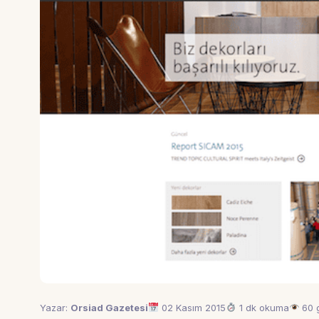
Yazar:
Orsiad Gazetesi
02 Kasım 2015
1 dk okuma
60 