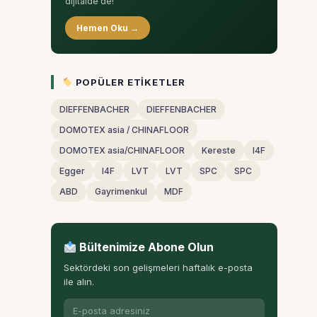
dijitalde de!
Hemen Oku →
POPÜLER ETIKETLER
DIEFFENBACHER
DIEFFENBACHER
DOMOTEX asia / CHINAFLOOR
DOMOTEX asia/CHINAFLOOR
Kereste
I4F
Egger
I4F
LVT
LVT
SPC
SPC
ABD
Gayrimenkul
MDF
Bültenimize Abone Olun
Sektördeki son gelişmeleri haftalık e-posta
ile alın.