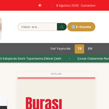
8 Ağustos 2026 · Cumartesi
E-Gazete
Get Yayıncılık
TR
EN
Satışlarda Sınırlı Toparlanma Dikkat Çekti
Çocuk Odalarında Renkl
REKLAM