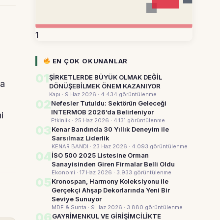
1
EN ÇOK OKUNANLAR
01
ŞİRKETLERDE BÜYÜK OLMAK DEĞİL
ma
DÖNÜŞEBİLMEK ÖNEM KAZANIYOR
Kapı · 9 Haz 2026
· 4.434 görüntülenme
02
Nefesler Tutuldu: Sektörün Geleceği
INTERMOB 2026’da Belirleniyor
i
Etkinlik · 25 Haz 2026
· 4.131 görüntülenme
03
Kenar Bandında 30 Yıllık Deneyim ile
Sarsılmaz Liderlik
KENAR BANDI · 23 Haz 2026
· 4.093 görüntülenme
04
İSO 500 2025 Listesine Orman
Sanayisinden Giren Firmalar Belli Oldu
Ekonomi · 17 Haz 2026
· 3.933 görüntülenme
05
Kronospan, Harmony Koleksiyonu ile
Gerçekçi Ahşap Dekorlarında Yeni Bir
Seviye Sunuyor
MDF & Sunta · 9 Haz 2026
· 3.880 görüntülenme
06
GAYRİMENKUL VE GİRİŞİMCİLİKTE