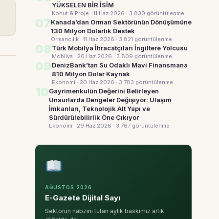
YÜKSELEN BİR İSİM
Konut & Proje · 11 Haz 2026
· 3.830 görüntülenme
07
Kanada’dan Orman Sektörünün Dönüşümüne
130 Milyon Dolarlık Destek
Ormancılık · 11 Haz 2026
· 3.821 görüntülenme
08
Türk Mobilya İhracatçıları İngiltere Yolcusu
Mobilya · 20 Haz 2026
· 3.809 görüntülenme
09
DenizBank’tan Su Odaklı Mavi Finansmana
810 Milyon Dolar Kaynak
Ekonomi · 20 Haz 2026
· 3.783 görüntülenme
10
Gayrimenkulün Değerini Belirleyen
Unsurlarda Dengeler Değişiyor: Ulaşım
İmkanları, Teknolojik Alt Yapı ve
Sürdürülebilirlik Öne Çıkıyor
Ekonomi · 29 Haz 2026
· 3.767 görüntülenme
AĞUSTOS 2026
E-Gazete Dijital Sayı
Sektörün nabzını tutan aylık baskımız artık