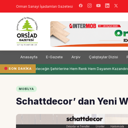
Orman Sanayi İşadamları Gazetesi
Anasayfa
E-Gazete
Arşiv
Çalıştaylar Dizisi
SON DAKIKA
Filli Boya Geleceğin Şehirlerine Hem Renk Hem Dayanım Kazandırıy
MOBILYA
Schattdecor’ dan Yeni W