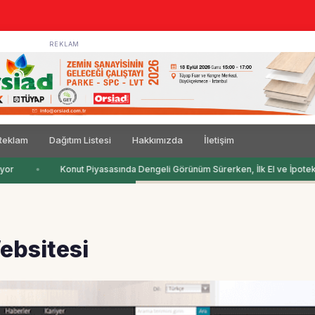
REKLAM
Reklam
Dağıtım Listesi
Hakkımızda
İletişim
or
Konut Piyasasında Dengeli Görünüm Sürerken, İlk El ve İpotekli 
ebsitesi