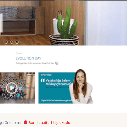
görüntülenme
Son 1 saatte 1 kişi okudu