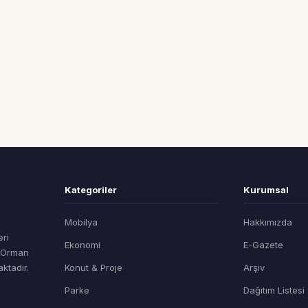
Kategoriler
Kurumsal
Mobilya
Hakkımızda
eri
Ekonomi
E-Gazete
t Orman
ktadır.
Konut & Proje
Arşiv
Parke
Dağıtım Listesi