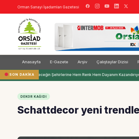
Orman Sanayi İşadamları Gazetesi
Anasayfa
E-Gazete
Arşiv
Çalıştaylar Dizisi
SON DAKIKA
Filli Boya Geleceğin Şehirlerine Hem Renk Hem Dayanım Kazandırıyor
DEKOR KAĞIDI
Schattdecor yeni trendle