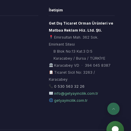
İletişim
Get Dış Ticaret Orman Ürünleri ve
Matbaa Reklam Hiz. Ltd. Şti.
Emirsultan Mah. 362 Sok.
Emirkent Sitesi
B Blok No:13 Kat:3 D:5
Karacabey / Bursa / TÜRKİYE
Karacabey VD · 394 045 8387
Ticaret Sicil No: 3263 /
Karacabey
ORSİAD AI
Sektörel Hafıza Asistanı
0 530 563 32 26
info@getyayincilik.com.tr
getyayincilik.com.tr