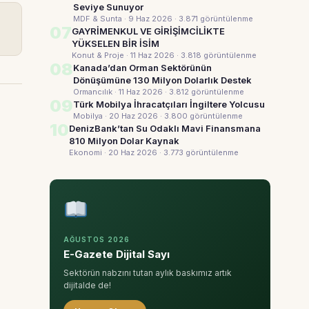
Seviye Sunuyor
MDF & Sunta · 9 Haz 2026
· 3.871 görüntülenme
07
GAYRİMENKUL VE GİRİŞİMCİLİKTE
YÜKSELEN BİR İSİM
Konut & Proje · 11 Haz 2026
· 3.818 görüntülenme
08
Kanada’dan Orman Sektörünün
Dönüşümüne 130 Milyon Dolarlık Destek
Ormancılık · 11 Haz 2026
· 3.812 görüntülenme
09
Türk Mobilya İhracatçıları İngiltere Yolcusu
Mobilya · 20 Haz 2026
· 3.800 görüntülenme
10
DenizBank’tan Su Odaklı Mavi Finansmana
810 Milyon Dolar Kaynak
Ekonomi · 20 Haz 2026
· 3.773 görüntülenme
AĞUSTOS 2026
E-Gazete Dijital Sayı
Sektörün nabzını tutan aylık baskımız artık
dijitalde de!