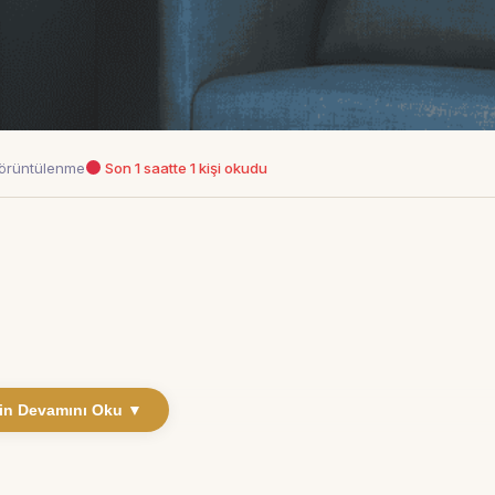
örüntülenme
Son 1 saatte 1 kişi okudu
in Devamını Oku ▼