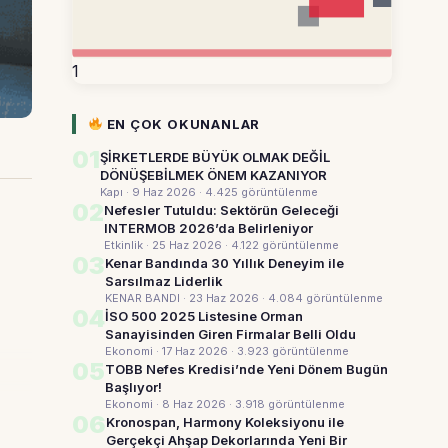
1
EN ÇOK OKUNANLAR
01
ŞİRKETLERDE BÜYÜK OLMAK DEĞİL
DÖNÜŞEBİLMEK ÖNEM KAZANIYOR
Kapı · 9 Haz 2026
· 4.425 görüntülenme
02
Nefesler Tutuldu: Sektörün Geleceği
INTERMOB 2026’da Belirleniyor
Etkinlik · 25 Haz 2026
· 4.122 görüntülenme
03
Kenar Bandında 30 Yıllık Deneyim ile
Sarsılmaz Liderlik
KENAR BANDI · 23 Haz 2026
· 4.084 görüntülenme
04
İSO 500 2025 Listesine Orman
Sanayisinden Giren Firmalar Belli Oldu
Ekonomi · 17 Haz 2026
· 3.923 görüntülenme
05
TOBB Nefes Kredisi’nde Yeni Dönem Bugün
Başlıyor!
Ekonomi · 8 Haz 2026
· 3.918 görüntülenme
06
Kronospan, Harmony Koleksiyonu ile
Gerçekçi Ahşap Dekorlarında Yeni Bir