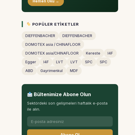
Hemen Oku →
POPÜLER ETIKETLER
DIEFFENBACHER
DIEFFENBACHER
DOMOTEX asia / CHINAFLOOR
DOMOTEX asia/CHINAFLOOR
Kereste
I4F
Egger
I4F
LVT
LVT
SPC
SPC
ABD
Gayrimenkul
MDF
Bültenimize Abone Olun
Sektördeki son gelişmeleri haftalık e-posta
ile alın.
Abone Ol