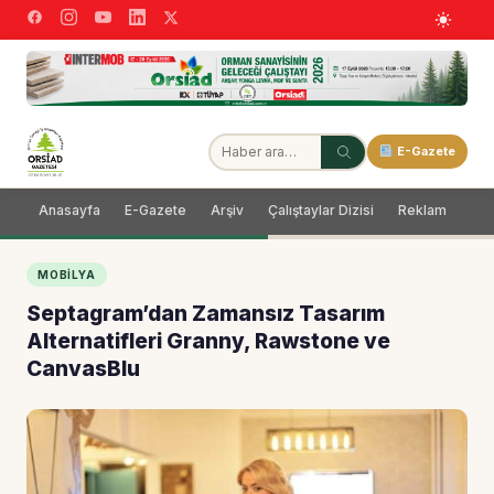
E-Gazete
Anasayfa
E-Gazete
Arşiv
Çalıştaylar Dizisi
Reklam
Dağ
MOBILYA
Septagram’dan Zamansız Tasarım
Alternatifleri Granny, Rawstone ve
CanvasBlu