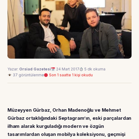
Yazar:
Orsiad Gazetesi
24 Mart 2017
5 dk okuma
37 görüntülenme
Son 1 saatte 1 kişi okudu
Müzeyyen Gürbaz, Orhan Madenoğlu ve Mehmet
Gürbaz ortaklığındaki Septagram’ın, eski parçalardan
ilham alarak kurguladığı modern ve özgün
tasarımlardan oluşan mobilya koleksiyonu, geçmişi