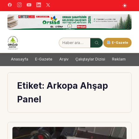
E-Gazete
Anasayfa
E-Gazete
Arşiv
Çalıştaylar Dizisi
Reklam
Dağ
Etiket:
Arkopa Ahşap
Panel