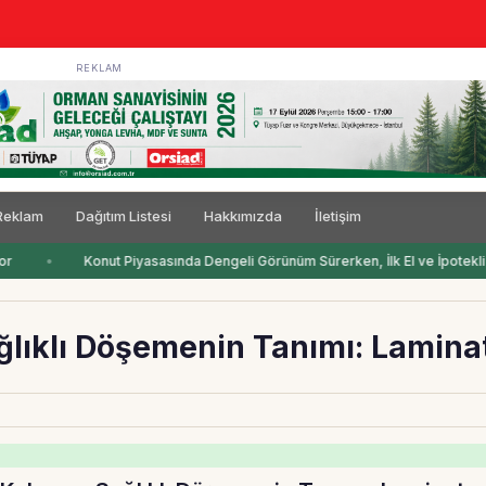
REKLAM
Reklam
Dağıtım Listesi
Hakkımızda
İletişim
r
Konut Piyasasında Dengeli Görünüm Sürerken, İlk El ve İpotekli S
ğlıklı Döşemenin Tanımı: Lamina