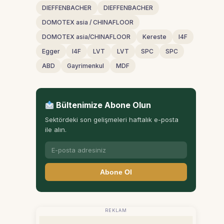
DIEFFENBACHER
DIEFFENBACHER
DOMOTEX asia / CHINAFLOOR
DOMOTEX asia/CHINAFLOOR
Kereste
I4F
Egger
I4F
LVT
LVT
SPC
SPC
ABD
Gayrimenkul
MDF
Bültenimize Abone Olun
Sektördeki son gelişmeleri haftalık e-posta
ile alın.
Abone Ol
REKLAM