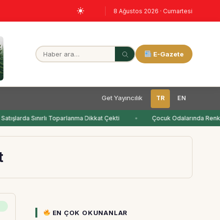
8 Ağustos 2026 · Cumartesi
E-Gazete
Get Yayıncılık
TR
EN
atışlarda Sınırlı Toparlanma Dikkat Çekti
Çocuk Odalarında Renkl
t
EN ÇOK OKUNANLAR