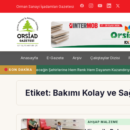
Orman Sanayi İşadamları Gazetesi
Anasayfa
E-Gazete
Arşiv
Çalıştaylar Dizisi
SON DAKIKA
Filli Boya Geleceğin Şehirlerine Hem Renk Hem Dayanım Kazandırıyo
Etiket:
Bakımı Kolay ve Sa
AHŞAP MALZEME