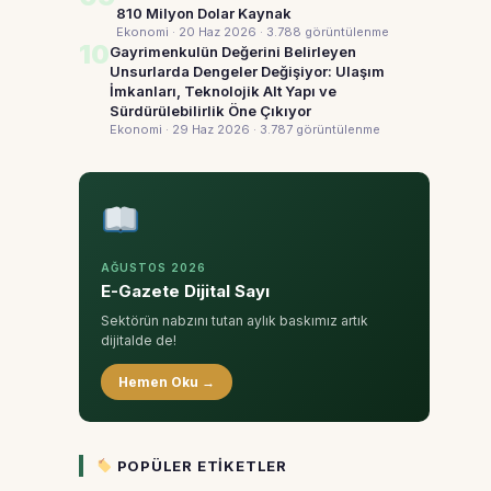
810 Milyon Dolar Kaynak
Ekonomi · 20 Haz 2026
· 3.788 görüntülenme
10
Gayrimenkulün Değerini Belirleyen
Unsurlarda Dengeler Değişiyor: Ulaşım
İmkanları, Teknolojik Alt Yapı ve
Sürdürülebilirlik Öne Çıkıyor
Ekonomi · 29 Haz 2026
· 3.787 görüntülenme
AĞUSTOS 2026
E-Gazete Dijital Sayı
Sektörün nabzını tutan aylık baskımız artık
dijitalde de!
Hemen Oku →
POPÜLER ETIKETLER