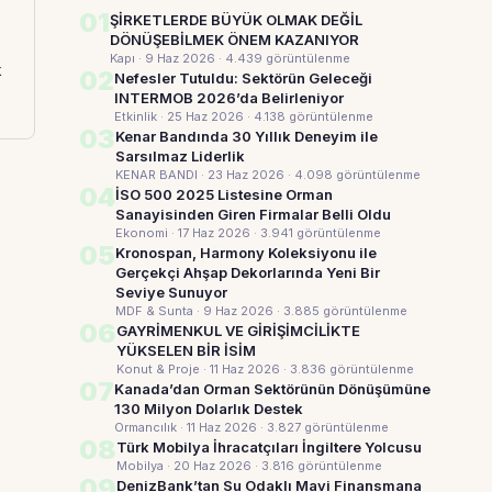
01
ŞİRKETLERDE BÜYÜK OLMAK DEĞİL
DÖNÜŞEBİLMEK ÖNEM KAZANIYOR
Kapı · 9 Haz 2026
· 4.439 görüntülenme
k
02
Nefesler Tutuldu: Sektörün Geleceği
INTERMOB 2026’da Belirleniyor
Etkinlik · 25 Haz 2026
· 4.138 görüntülenme
03
Kenar Bandında 30 Yıllık Deneyim ile
Sarsılmaz Liderlik
KENAR BANDI · 23 Haz 2026
· 4.098 görüntülenme
04
İSO 500 2025 Listesine Orman
Sanayisinden Giren Firmalar Belli Oldu
Ekonomi · 17 Haz 2026
· 3.941 görüntülenme
05
Kronospan, Harmony Koleksiyonu ile
Gerçekçi Ahşap Dekorlarında Yeni Bir
Seviye Sunuyor
MDF & Sunta · 9 Haz 2026
· 3.885 görüntülenme
06
GAYRİMENKUL VE GİRİŞİMCİLİKTE
YÜKSELEN BİR İSİM
Konut & Proje · 11 Haz 2026
· 3.836 görüntülenme
07
Kanada’dan Orman Sektörünün Dönüşümüne
130 Milyon Dolarlık Destek
Ormancılık · 11 Haz 2026
· 3.827 görüntülenme
08
Türk Mobilya İhracatçıları İngiltere Yolcusu
Mobilya · 20 Haz 2026
· 3.816 görüntülenme
09
DenizBank’tan Su Odaklı Mavi Finansmana