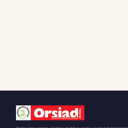
Türkiye'nin orman ürünleri, mobilya, parke ve inşaat malzemel