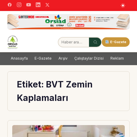
E-Gazete
Anasayfa
E-Gazete
Arşiv
Çalıştaylar Dizisi
Reklam
Dağ
Etiket:
BVT Zemin
Kaplamaları