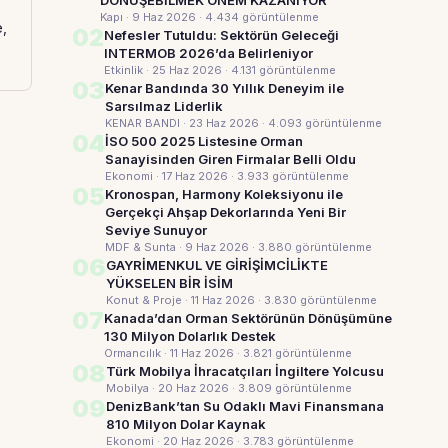
DÖNÜŞEBİLMEK ÖNEM KAZANIYOR
Kapı · 9 Haz 2026
· 4.434 görüntülenme
e,
02
Nefesler Tutuldu: Sektörün Geleceği
INTERMOB 2026’da Belirleniyor
Etkinlik · 25 Haz 2026
· 4.131 görüntülenme
03
Kenar Bandında 30 Yıllık Deneyim ile
Sarsılmaz Liderlik
KENAR BANDI · 23 Haz 2026
· 4.093 görüntülenme
04
İSO 500 2025 Listesine Orman
Sanayisinden Giren Firmalar Belli Oldu
Ekonomi · 17 Haz 2026
· 3.933 görüntülenme
05
Kronospan, Harmony Koleksiyonu ile
Gerçekçi Ahşap Dekorlarında Yeni Bir
Seviye Sunuyor
MDF & Sunta · 9 Haz 2026
· 3.880 görüntülenme
06
GAYRİMENKUL VE GİRİŞİMCİLİKTE
YÜKSELEN BİR İSİM
Konut & Proje · 11 Haz 2026
· 3.830 görüntülenme
07
Kanada’dan Orman Sektörünün Dönüşümüne
130 Milyon Dolarlık Destek
Ormancılık · 11 Haz 2026
· 3.821 görüntülenme
08
Türk Mobilya İhracatçıları İngiltere Yolcusu
Mobilya · 20 Haz 2026
· 3.809 görüntülenme
09
DenizBank’tan Su Odaklı Mavi Finansmana
810 Milyon Dolar Kaynak
Ekonomi · 20 Haz 2026
· 3.783 görüntülenme