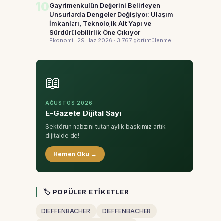
10
Gayrimenkulün Değerini Belirleyen
Unsurlarda Dengeler Değişiyor: Ulaşım
İmkanları, Teknolojik Alt Yapı ve
Sürdürülebilirlik Öne Çıkıyor
Ekonomi · 29 Haz 2026
· 3.767 görüntülenme
📖
AĞUSTOS 2026
E-Gazete Dijital Sayı
Sektörün nabzını tutan aylık baskımız artık
dijitalde de!
Hemen Oku →
🏷 POPÜLER ETIKETLER
DIEFFENBACHER
DIEFFENBACHER