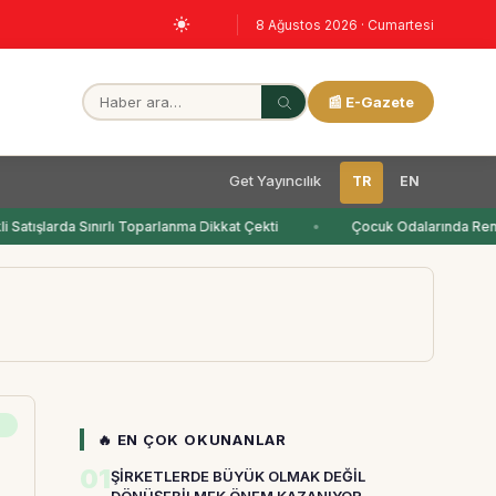
8 Ağustos 2026 · Cumartesi
📰 E-Gazete
Get Yayıncılık
TR
EN
Satışlarda Sınırlı Toparlanma Dikkat Çekti
Çocuk Odalarında Renk
🔥 EN ÇOK OKUNANLAR
01
ŞİRKETLERDE BÜYÜK OLMAK DEĞİL