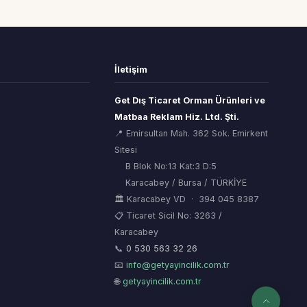
İletişim
Get Dış Ticaret Orman Ürünleri ve
Matbaa Reklam Hiz. Ltd. Şti.
📍 Emirsultan Mah. 362 Sok. Emirkent
Sitesi
B Blok No:13 Kat:3 D:5
Karacabey / Bursa / TÜRKİYE
🏛 Karacabey VD · 394 045 8387
📋 Ticaret Sicil No: 3263 /
Karacabey
ORSİAD AI
🌲
Sektörel Hafıza Asistanı
📞
0 530 563 32 26
📧
info@getyayincilik.com.tr
🌐
getyayincilik.com.tr