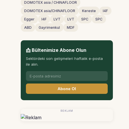
DOMOTEX asia / CHINAFLOOR
DOMOTEX asia/CHINAFLOOR
Kereste
I4F
Egger
I4F
LVT
LVT
SPC
SPC
ABD
Gayrimenkul
MDF
📩 Bültenimize Abone Olun
Sektördeki son gelişmeleri haftalık e-posta
ile alın.
Abone Ol
REKLAM