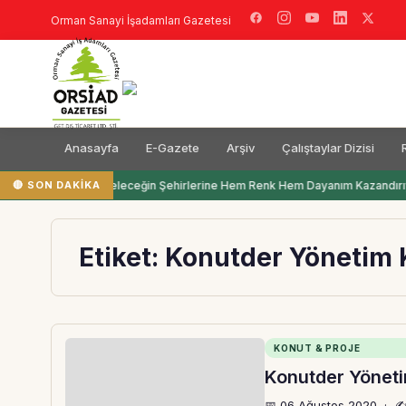
Orman Sanayi İşadamları Gazetesi
Anasayfa
E-Gazete
Arşiv
Çalıştaylar Dizisi
🔴 SON DAKIKA
Filli Boya Geleceğin Şehirlerine Hem Renk Hem Dayanım Kazandırı
Etiket:
Konutder Yönetim 
KONUT & PROJE
Konutder Yöneti
📅 06 Ağustos 2020
·
✍