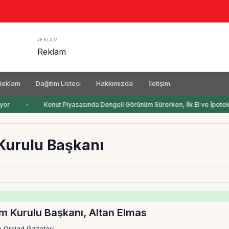
REKLAM
Reklam
Dağıtım Listesi
Hakkımızda
İletişim
yor
Konut Piyasasında Dengeli Görünüm Sürerken, İlk El ve İpotekli 
Kurulu Başkanı
m Kurulu Başkanı, Altan Elmas
️ Orsiad Gazetesi