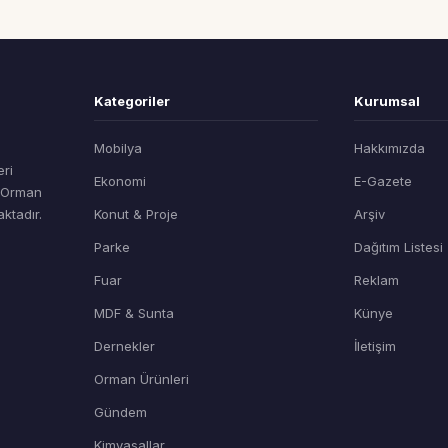
Kategoriler
Kurumsal
Mobilya
Hakkımızda
eri
Ekonomi
E-Gazete
t Orman
ktadır.
Konut & Proje
Arşiv
Parke
Dağıtım Listesi
Fuar
Reklam
MDF & Sunta
Künye
Dernekler
İletişim
Orman Ürünleri
Gündem
Kimyasallar