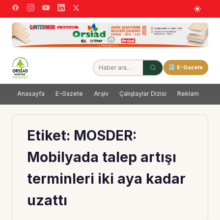
E-Gazete
Anasayfa
E-Gazete
Arşiv
Çalıştaylar Dizisi
Reklam
Dağ
Etiket:
MOSDER:
Mobilyada talep artışı
terminleri iki aya kadar
uzattı