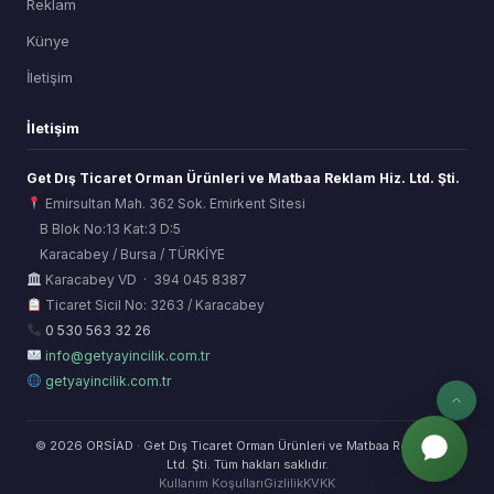
Reklam
Künye
İletişim
İletişim
Get Dış Ticaret Orman Ürünleri ve Matbaa Reklam Hiz. Ltd. Şti.
Emirsultan Mah. 362 Sok. Emirkent Sitesi
B Blok No:13 Kat:3 D:5
Karacabey / Bursa / TÜRKİYE
ORSİAD AI
Karacabey VD · 394 045 8387
Sektörel Hafıza Asistanı
Ticaret Sicil No: 3263 / Karacabey
0 530 563 32 26
info@getyayincilik.com.tr
getyayincilik.com.tr
© 2026 ORSİAD · Get Dış Ticaret Orman Ürünleri ve Matbaa Reklam Hiz.
Ltd. Şti. Tüm hakları saklıdır.
Kullanım Koşulları
Gizlilik
KVKK