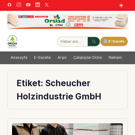
E-Gazete
Anasayfa
E-Gazete
Arşiv
Çalıştaylar Dizisi
Reklam
Dağ
Etiket:
Scheucher
Holzindustrie GmbH