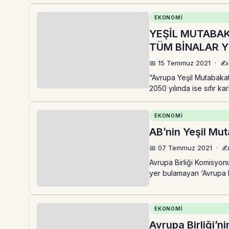
EKONOMI
YEŞİL MUTABAK
TÜM BİNALAR 
📅 15 Temmuz 2021
·
✍️
“Avrupa Yeşil Mutabakat
2050 yılında ise sıfır ka
EKONOMI
AB’nin Yeşil Mut
📅 07 Temmuz 2021
·
✍️
Avrupa Birliği Komisyo
yer bulamayan ‘Avrupa Bi
EKONOMI
Avrupa Birliği’n