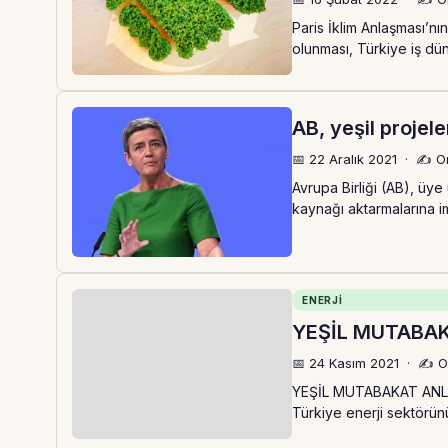
Paris İklim Anlaşması’nı
olunması, Türkiye iş dün
AB, yeşil projel
📅 22 Aralık 2021
·
✍️ O
Avrupa Birliği (AB), üye
kaynağı aktarmalarına 
ENERJİ
YEŞİL MUTABA
📅 24 Kasım 2021
·
✍️ O
YEŞİL MUTABAKAT ANLA
Türkiye enerji sektörünü