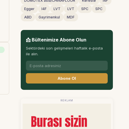
DOMOTEX asia/CHINAFLOOR
Kereste
I4F
Egger
I4F
LVT
LVT
SPC
SPC
ABD
Gayrimenkul
MDF
📩 Bültenimize Abone Olun
Sektördeki son gelişmeleri haftalık e-posta
ile alın.
Abone Ol
REKLAM