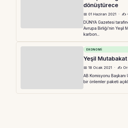
dönüştürece
📅 01 Haziran 2021
·
✍️ 
DÜNYA Gazetesi tarafın
Avrupa Birliği’nin Yeşil
karbon...
EKONOMI
Yeşil Mutabakat
📅 18 Ocak 2021
·
✍️ Or
AB Komisyonu Başkanı Ur
bir önlemler paketi açıkl