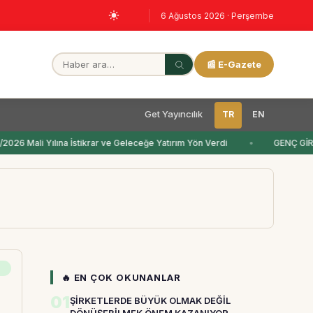
6 Ağustos 2026 · Perşembe
📰 E-Gazete
Get Yayıncılık
TR
EN
26 Mali Yılına İstikrar ve Geleceğe Yatırım Yön Verdi
GENÇ GİRİ
🔥 EN ÇOK OKUNANLAR
01
ŞİRKETLERDE BÜYÜK OLMAK DEĞİL