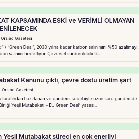
AT KAPSAMINDA ESKİ ve VERİMLİ OLMAYAN
YENİLENECEK
 Orsiad Gazetesi
ı” / “Green Deal”, 2030 yılına kadar karbon salınımını %50 azaltmayı,
rbon salınımı hedefliyor. Çevresel sürdürülebilirlik...
abakat Kanunu çıktı, çevre dostu üretim şart
 Orsiad Gazetesi
nu tarafından hazırlanan ve pandemi sebebiyle uzun süre gündemde
rliği Yeşil Mutabakatı – EU Green Deal’ yasası...
in Yeşil Mutabakat süreci en çok enerjiyi