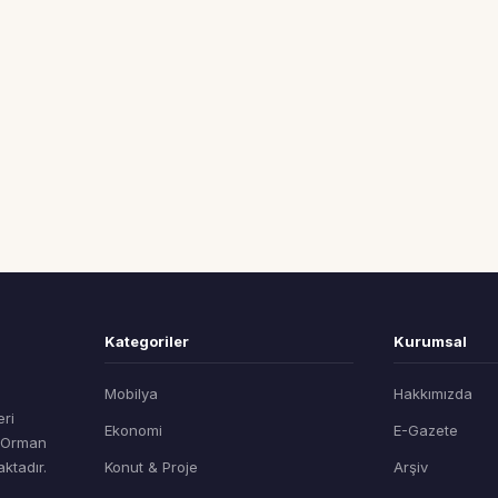
Kategoriler
Kurumsal
Mobilya
Hakkımızda
eri
Ekonomi
E-Gazete
t Orman
ktadır.
Konut & Proje
Arşiv