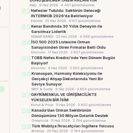
DÖNÜŞEBİLMEK ÖNEM KAZANIYOR
Kapı · 9 Haz 2026
· 4.407 görüntülenme
l
02
Nefesler Tutuldu: Sektörün Geleceği
INTERMOB 2026’da Belirleniyor
Etkinlik · 25 Haz 2026
· 4.107 görüntülenme
03
Kenar Bandında 30 Yıllık Deneyim ile
Sarsılmaz Liderlik
KENAR BANDI · 23 Haz 2026
· 4.066 görüntülenme
04
İSO 500 2025 Listesine Orman
Sanayisinden Giren Firmalar Belli Oldu
Ekonomi · 17 Haz 2026
· 3.907 görüntülenme
05
TOBB Nefes Kredisi’nde Yeni Dönem Bugün
Başlıyor!
Ekonomi · 8 Haz 2026
· 3.902 görüntülenme
06
Kronospan, Harmony Koleksiyonu ile
Gerçekçi Ahşap Dekorlarında Yeni Bir
Seviye Sunuyor
MDF & Sunta · 9 Haz 2026
· 3.854 görüntülenme
07
GAYRİMENKUL VE GİRİŞİMCİLİKTE
YÜKSELEN BİR İSİM
Konut & Proje · 11 Haz 2026
· 3.802 görüntülenme
08
Kanada’dan Orman Sektörünün
Dönüşümüne 130 Milyon Dolarlık Destek
Ormancılık · 11 Haz 2026
· 3.794 görüntülenme
.
09
Türk Mobilya İhracatçıları İngiltere Yolcusu
Mobilya · 20 Haz 2026
· 3.784 görüntülenme