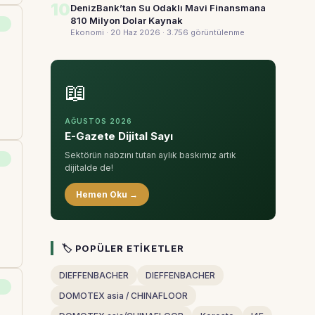
10
DenizBank’tan Su Odaklı Mavi Finansmana
810 Milyon Dolar Kaynak
Ekonomi · 20 Haz 2026
· 3.756 görüntülenme
📖
AĞUSTOS 2026
E-Gazete Dijital Sayı
Sektörün nabzını tutan aylık baskımız artık
dijitalde de!
Hemen Oku →
🏷 POPÜLER ETIKETLER
DIEFFENBACHER
DIEFFENBACHER
DOMOTEX asia / CHINAFLOOR