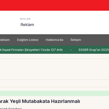
REKLAM
Reklam
Dağıtım Listesi
Hakkımızda
İletişim
İnşaat Firmaları Şikayetleri Yüzde 127 Arttı
EGGER Grup’un 2025/20
larak Yeşil Mutabakata Hazırlanmalı
rsiad Gazetesi