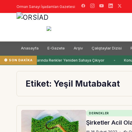
Orman Sanayi İşadamları Gazetesi
Anasayfa
E-Gazete
Arşiv
Çalıştaylar Dizisi
🔴 SON DAKIKA
Çocuk Odalarında Renkler Yeniden Sahaya Çıkıyor
Konut 
Etiket:
Yeşil Mutabakat
DERNEKLER
Şirketler Acil O
📅 16 Şubat 2022
·
✍️ O