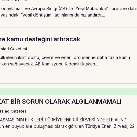
n onaylaması ve Avrupa Birliği (AB) ile ‘Yeşil Mutabakat’ sürecine dahi
yasındaki “yeşil dönüşüm” adımlarını da hızlandırdı....
ere kamu desteğini artıracak
rsiad Gazetesi
 ülkelerin iklim dostu, çevre ve enerji projelerine daha fazla kamu
imkan sağlayacak. AB Komisyonu Kıdemli Başkan...
KAT BİR SORUN OLARAK ALGILANMAMALI
rsiad Gazetesi
ŞMASI’NIN ETKİLERİ TÜRKİYE ENERJİ ZİRVESİ’NDE ELE ALINDI
n en büyük aile buluşması olarak görülen Türkiye Enerji Zirvesi, 22..