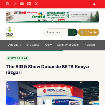
E-Gazete
Anasayfa
E-Gazete
Arşiv
Çalıştaylar Dizisi
Reklam
Dağ
KIMYASALLAR
The BIG 5 Show Dubai’de BETA Kimya
rüzgarı