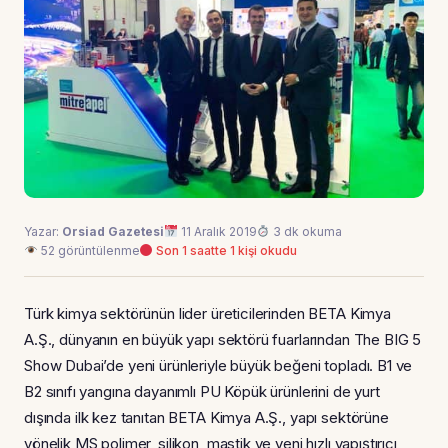
Yazar:
Orsiad Gazetesi
11 Aralık 2019
3 dk okuma
52 görüntülenme
Son 1 saatte 1 kişi okudu
Türk kimya sektörünün lider üreticilerinden BETA Kimya
A.Ş., dünyanın en büyük yapı sektörü fuarlarından The BIG 5
Show Dubai’de yeni ürünleriyle büyük beğeni topladı. B1 ve
B2 sınıfı yangına dayanımlı PU Köpük ürünlerini de yurt
dışında ilk kez tanıtan BETA Kimya A.Ş., yapı sektörüne
yönelik MS polimer, silikon, mastik ve yeni hızlı yapıştırıcı