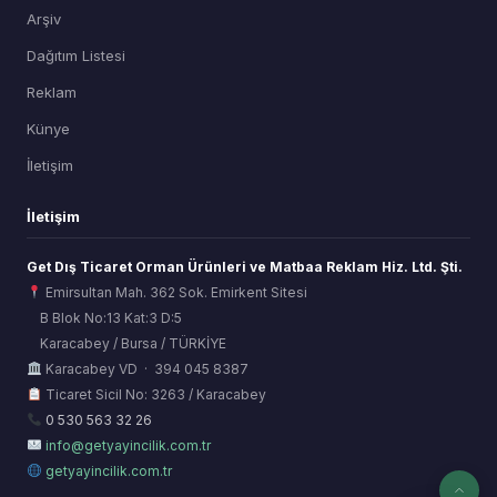
Arşiv
Dağıtım Listesi
Reklam
Künye
İletişim
İletişim
Get Dış Ticaret Orman Ürünleri ve Matbaa Reklam Hiz. Ltd. Şti.
Emirsultan Mah. 362 Sok. Emirkent Sitesi
B Blok No:13 Kat:3 D:5
Karacabey / Bursa / TÜRKİYE
ORSİAD AI
Karacabey VD · 394 045 8387
Sektörel Hafıza Asistanı
Ticaret Sicil No: 3263 / Karacabey
0 530 563 32 26
info@getyayincilik.com.tr
getyayincilik.com.tr