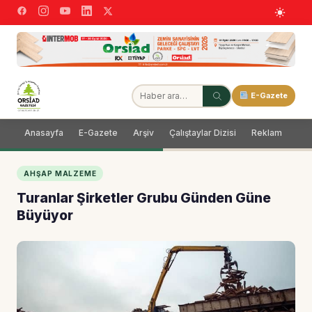
E-Gazete
Anasayfa
E-Gazete
Arşiv
Çalıştaylar Dizisi
Reklam
Dağ
AHŞAP MALZEME
Turanlar Şirketler Grubu Günden Güne
Büyüyor