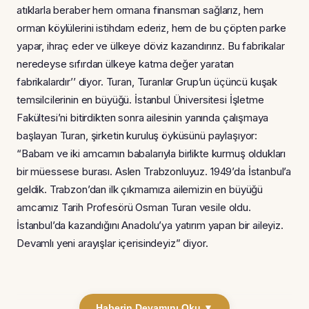
atıklarla beraber hem ormana finansman sağlarız, hem
orman köylülerini istihdam ederiz, hem de bu çöpten parke
yapar, ihraç eder ve ülkeye döviz kazandırırız. Bu fabrikalar
neredeyse sıfırdan ülkeye katma değer yaratan
fabrikalardır’’ diyor. Turan, Turanlar Grup’un üçüncü kuşak
temsilcilerinin en büyüğü. İstanbul Üniversitesi İşletme
Fakültesi’ni bitirdikten sonra ailesinin yanında çalışmaya
başlayan Turan, şirketin kuruluş öyküsünü paylaşıyor:
“Babam ve iki amcamın babalarıyla birlikte kurmuş oldukları
bir müessese burası. Aslen Trabzonluyuz. 1949’da İstanbul’a
geldik. Trabzon’dan ilk çıkmamıza ailemizin en büyüğü
amcamız Tarih Profesörü Osman Turan vesile oldu.
İstanbul’da kazandığını Anadolu’ya yatırım yapan bir aileyiz.
Devamlı yeni arayışlar içerisindeyiz” diyor.
Haberin Devamını Oku ▼