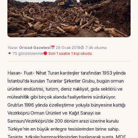
Yazar:
Orsiad Gazetesi
29 Ocak 2018
7 dk okuma
75 görüntülenme
Son 1 saatte 1 kişi okudu
Hasan- Fuat- Nihat Turan kardeşler tarafından 1953 yılında
İstanbul’da kurulan Turanlar Şirketler Grubu, bugün orman
ürünleri endüstrisi, turizm, deniz nakliyat, gıda sektörü ve
müteahitlik gibi birçok alanda faaliyetlerini sürdürüyor.
Grub’un 1996 yılında özelleştirme yoluyla bünyesine kattığı
Vezirköprü Orman Ürünleri ve Kağıt Sanayi ise
Samsun/Vezirköprü’de 200 dönüm arazi üzerine kurulu
Türkiye’nin en büyük entegre tesislerinden birine sahip.
Tesiste, tutkalın hammaddesinden başlanarak sunta, MDF,