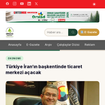
E-Gazete
Anasayfa
E-Gazete
Arşiv
Çalıştaylar Dizisi
Reklam
Dağ
EKONOMI
Türkiye İran’ın başkentinde ticaret
merkezi açacak