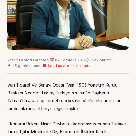
Yazar:
Orsiad Gazetesi
07 Temmuz 2017
3 dk okuma
45 görüntülenme
Son 1 saatte 1 kişi okudu
Van Ticaret Ve Sanayi Odası (Van TSO) Yönetim Kurulu
Başkanı Necdet Takva, Türkiye’nin İran’ın Başkenti
Tahran’da açacağı ticaret merkezinin Van’ın ekonomisini
ciddi anlamda etkileyeceğini söyledi.
Ekonomi Bakanı Nihat Zeybekci koordinasyonunda Türkiye
İhracatçılar Meclisi ile Dış Ekonomik İlişkiler Kurulu