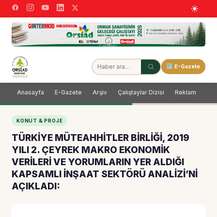
E-Gazete
Anasayfa
E-Gazete
Arşiv
Çalıştaylar Dizisi
Reklam
Dağ
KONUT & PROJE
TÜRKİYE MÜTEAHHİTLER BİRLİĞİ, 2019
YILI 2. ÇEYREK MAKRO EKONOMİK
VERİLERİ VE YORUMLARIN YER ALDIĞI
KAPSAMLI İNŞAAT SEKTÖRÜ ANALİZİ’Nİ
AÇIKLADI: