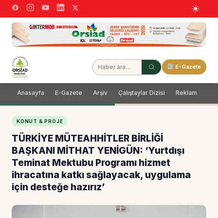
E-Gazete
Anasayfa
E-Gazete
Arşiv
Çalıştaylar Dizisi
Reklam
Dağ
KONUT & PROJE
TÜRKİYE MÜTEAHHİTLER BİRLİĞİ
BAŞKANI MİTHAT YENİGÜN: ‘Yurtdışı
Teminat Mektubu Programı hizmet
ihracatına katkı sağlayacak, uygulama
için desteğe hazırız’