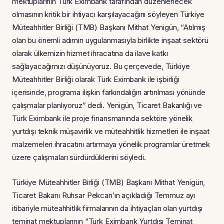
mektuplarının Türk Eximbank tarafından düzenlenecek
olmasının kritik bir ihtiyacı karşılayacağını söyleyen Türkiye
Müteahhitler Birliği (TMB) Başkanı Mithat Yenigün, “Atılmış
olan bu önemli adımın uygulanmasıyla birlikte inşaat sektörü
olarak ülkemizin hizmet ihracatına da ilave katkı
sağlayacağımızı düşünüyoruz. Bu çerçevede, Türkiye
Müteahhitler Birliği olarak Türk Eximbank ile işbirliği
içerisinde, programa ilişkin farkındalığın artırılması yönünde
çalışmalar planlıyoruz” dedi. Yenigün, Ticaret Bakanlığı ve
Türk Eximbank ile proje finansmanında sektöre yönelik
yurtdışı teknik müşavirlik ve müteahhitlik hizmetleri ile inşaat
malzemeleri ihracatını artırmaya yönelik programlar üretmek
üzere çalışmaları sürdürdüklerini söyledi.
Türkiye Müteahhitler Birliği (TMB) Başkanı Mithat Yenigün,
Ticaret Bakanı Ruhsar Pekcan’ın açıkladığı Temmuz ayı
itibariyle müteahhitlik firmalarının da ihtiyaçları olan yurtdışı
teminat mektuplarının “Türk Eximbank Yurtdışı Teminat