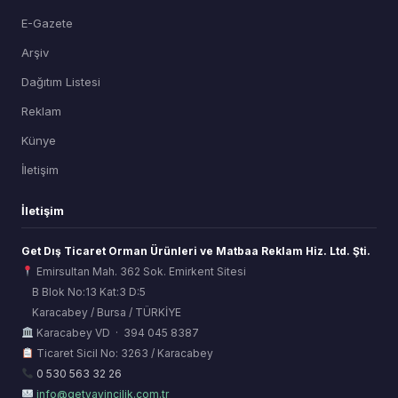
E-Gazete
Arşiv
Dağıtım Listesi
Reklam
Künye
İletişim
İletişim
Get Dış Ticaret Orman Ürünleri ve Matbaa Reklam Hiz. Ltd. Şti.
Emirsultan Mah. 362 Sok. Emirkent Sitesi
B Blok No:13 Kat:3 D:5
Karacabey / Bursa / TÜRKİYE
ORSİAD AI
Karacabey VD · 394 045 8387
Sektörel Hafıza Asistanı
Ticaret Sicil No: 3263 / Karacabey
0 530 563 32 26
info@getyayincilik.com.tr